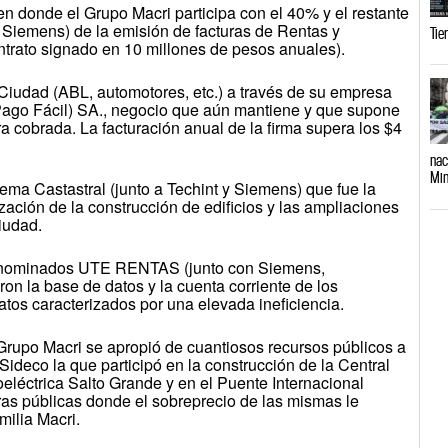
(en donde el Grupo Macri participa con el 40% y el restante
 Siemens) de la emisión de facturas de Rentas y
Tie
ntrato signado en 10 millones de pesos anuales).
 Ciudad (ABL, automotores, etc.) a través de su empresa
Pago Fácil) SA., negocio que aún mantiene y que supone
a cobrada. La facturación anual de la firma supera los $4
nac
Min
ema Castastral (junto a Techint y Siemens) que fue la
ización de la construcción de edificios y las ampliaciones
iudad.
denominados UTE RENTAS (junto con Siemens,
ron la base de datos y la cuenta corriente de los
atos caracterizados por una elevada ineficiencia.
Grupo Macri se apropió de cuantiosos recursos públicos a
Sideco la que participó en la construcción de la Central
oeléctrica Salto Grande y en el Puente Internacional
s públicas donde el sobreprecio de las mismas le
milia Macri.