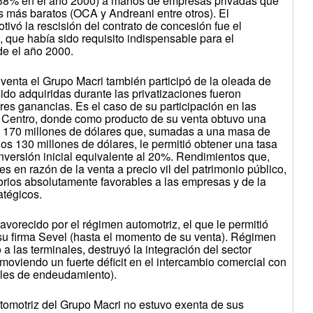
l 38% en el año 2000) a manos de empresas privadas que
os más baratos (OCA y Andreani entre otros). El
ivó la rescisión del contrato de concesión fue el
 que había sido requisito indispensable para el
de el año 2000.
oventa el Grupo Macri también participó de la oleada de
do adquiridas durante las privatizaciones fueron
es ganancias. Es el caso de su participación en las
l Centro, donde como producto de su venta obtuvo una
s 170 millones de dólares que, sumadas a una masa de
los 130 millones de dólares, le permitió obtener una tasa
nversión inicial equivalente al 20%. Rendimientos que,
es en razón de la venta a precio vil del patrimonio público,
orios absolutamente favorables a las empresas y de la
atégicos.
avorecido por el régimen automotriz, el que le permitió
su firma Sevel (hasta el momento de su venta). Régimen
 a las terminales, destruyó la integración del sector
omoviendo un fuerte déficit en el intercambio comercial con
eles de endeudamiento).
tomotriz del Grupo Macri no estuvo exenta de sus