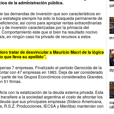
ios de la administración pública.
qué
 y de las demandas de inversión que son característicos en
 su estrategia siempre ha sido la búsqueda permanente de
eficiencia; así como para apropiar rentas extraordinarias
s y de inversión caracterizadas por la primacía del
o. Comportamiento éste que si bien ha resultado nocivo
aís, en ningún caso ha privado de recursos a estos
en 
gro tratar de desvincular a Mauricio Macri de la lógica
 que lleva su apellido”.
penas 7 empresas. Finalizado el período Genocida de la
dip
 contar con 47 empresas en 1983. Deja de ser considerado
r parte de los Grupos Económicos considerados Grandes.
n 51 firmas.
cia con la estatización de la deuda externa privada. Esta
ransfiere a la sociedad argentina el costo de afrontar los
 deuda que sus principales empresas (Sideco Americana,
mañ
s, R.S.Z. Producciones, IECSA y Manliba) mantenían con
cal