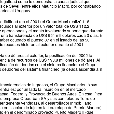
 ilegalidad como lo demuestra la causa judicial que
vos de Sevel (entre ellos Mauricio Macri), por contrabando
artes al Uruguay.
rtibilidad (en el 2001) el Grupo Macri realizó 118
cursos al exterior por un valor total de U$S 112,2
de operaciones y el monto involucrado supone que durante
ó una transferencia de U$S 951 mil dólares cada 3 días. El
haber ocupado el puesto 37 en el listado de las 50
 recursos hicieron al exterior durante el 2001.
ia de dólares al exterior, la pesificación del 2002 le
rencia de recursos de U$S 198,8 millones de dólares. Al
ficación de deudas con el sistema financiero el Grupo
 deudores del sistema financiero (la deuda ascendía a $
ansferencias de ingresos, el Grupo Macri orientó sus
entrales: por un lado la inserción en el mercado
apital Federal y Provincia de Buenos Aires. En esta línea
 su empresa Creaurban SA y sus controladas Torre de
entemente vendidas), al desarrollador inmobiliario
a edificación de lujo en la 1era etapa de Puerto Madero)
lujo en el denominado proyecto Puerto Madero II (que