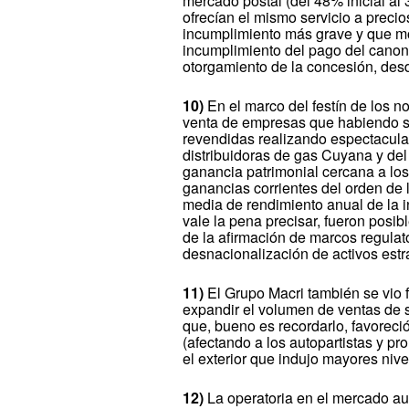
mercado postal (del 48% inicial a
ofrecían el mismo servicio a preci
incumplimiento más grave y que mot
incumplimiento del pago del canon,
otorgamiento de la concesión, des
10)
En el marco del festín de los n
venta de empresas que habiendo si
revendidas realizando espectacular
distribuidoras de gas Cuyana y de
ganancia patrimonial cercana a lo
ganancias corrientes del orden de 
media de rendimiento anual de la i
vale la pena precisar, fueron posibl
de la afirmación de marcos regulat
desnacionalización de activos estr
11)
El Grupo Macri también se vio f
expandir el volumen de ventas de 
que, bueno es recordarlo, favoreció
(afectando a los autopartistas y pr
el exterior que indujo mayores niv
12)
La operatoria en el mercado au