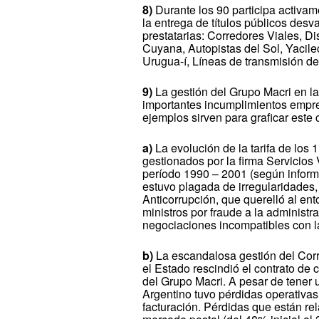
8)
Durante los 90 participa activa
la entrega de títulos públicos desv
prestatarias: Corredores Viales, Di
Cuyana, Autopistas del Sol, Yacil
Urugua-í, Líneas de transmisión del
9)
La gestión del Grupo Macri en la
importantes incumplimientos empres
ejemplos sirven para graficar est
a)
La evolución de la tarifa de los
gestionados por la firma Servicios
período 1990 – 2001 (según informe
estuvo plagada de irregularidades,
Anticorrupción, que querelló al en
ministros por fraude a la administ
negociaciones incompatibles con la
b)
La escandalosa gestión del Cor
el Estado rescindió el contrato de
del Grupo Macri. A pesar de tener 
Argentino tuvo pérdidas operativas 
facturación. Pérdidas que están re