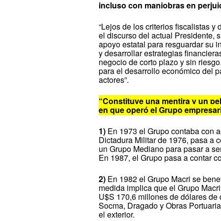
incluso con maniobras en perjuic
“Lejos de los criterios fiscalistas
el discurso del actual Presidente,
apoyo estatal para resguardar su in
y desarrollar estrategias financiera
negocio de corto plazo y sin riesg
para el desarrollo económico del p
actores”.
“Constituye una mentira y un peli
en que operó el Grupo empresario
1)
En 1973 el Grupo contaba con a
Dictadura Militar de 1976, pasa a
un Grupo Mediano para pasar a se
En 1987, el Grupo pasa a contar co
2)
En 1982 el Grupo Macri se benefi
medida implica que el Grupo Macri t
U$S 170,6 millones de dólares de
Socma, Dragado y Obras Portuaria
el exterior.