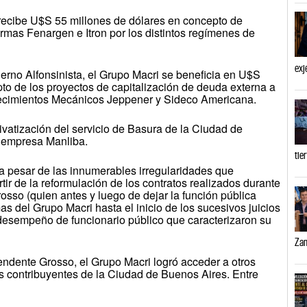
ecibe U$S 55 millones de dólares en concepto de
irmas Fenargen e Itron por los distintos regímenes de
exj
erno Alfonsinista, el Grupo Macri se beneficia en U$S
to de los proyectos de capitalización de deuda externa a
lecimientos Mecánicos Jeppener y Sideco Americana.
vatización del servicio de Basura de la Ciudad de
u empresa Manliba.
tie
a pesar de las innumerables irregularidades que
tir de la reformulación de los contratos realizados durante
osso (quien antes y luego de dejar la función pública
as del Grupo Macri hasta el inicio de los sucesivos juicios
desempeño de funcionario público que caracterizaron su
Zam
endente Grosso, el Grupo Macri logró acceder a otros
s contribuyentes de la Ciudad de Buenos Aires. Entre