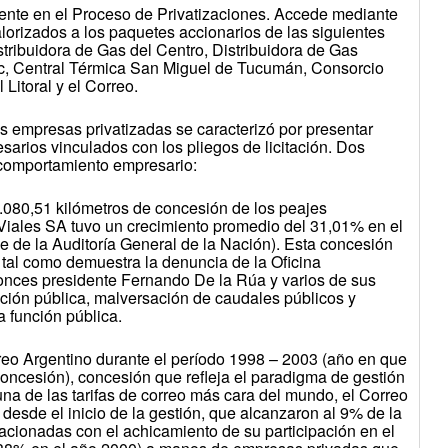
mente en el Proceso de Privatizaciones. Accede mediante
alorizados a los paquetes accionarios de las siguientes
stribuidora de Gas del Centro, Distribuidora de Gas
ec, Central Térmica San Miguel de Tucumán, Consorcio
 Litoral y el Correo.
s empresas privatizadas se caracterizó por presentar
arios vinculados con los pliegos de licitación. Dos
e comportamiento empresario:
 1.080,51 kilómetros de concesión de los peajes
 Viales SA tuvo un crecimiento promedio del 31,01% en el
 de la Auditoría General de la Nación). Esta concesión
 tal como demuestra la denuncia de la Oficina
tonces presidente Fernando De la Rúa y varios de sus
ración pública, malversación de caudales públicos y
 función pública.
reo Argentino durante el período 1998 – 2003 (año en que
 concesión), concesión que refleja el paradigma de gestión
una de las tarifas de correo más cara del mundo, el Correo
desde el inicio de la gestión, que alcanzaron al 9% de la
lacionadas con el achicamiento de su participación en el