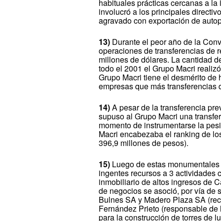
habituales prácticas cercanas a la
involucró a los principales directi
agravado con exportación de autop
13)
Durante el peor año de la Conve
operaciones de transferencias de re
millones de dólares. La cantidad 
todo el 2001 el Grupo Macri realiz
Grupo Macri tiene el desmérito de 
empresas que más transferencias de
14)
A pesar de la transferencia prev
supuso al Grupo Macri una transfe
momento de instrumentarse la pesi
Macri encabezaba el ranking de los
396,9 millones de pesos).
15)
Luego de estas monumentales tr
ingentes recursos a 3 actividades c
inmobiliario de altos ingresos de C
de negocios se asoció, por vía de
Bulnes SA y Madero Plaza SA (reci
Fernández Prieto (responsable de l
para la construcción de torres de 