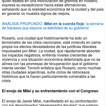
quien estaba en una movilización de gremios en Rosario,
expresa su escepticismo hacia estas afirmaciones,
señalando que la realidad económica de la ciudad y del país
en general no muestra signos de mejora.
ANALISIS PROFUNDO -
Milei en la cuerda floja
: la semana
de fracasos que expone la debilidad de su gobierno
Rosario, una ciudad que históricamente ha sido un
termómetro de las crisis nacionales, está viviendo en carne
propia los efectos devastadores de las políticas liberales
impulsadas por Milei. La ciudad, que rápidamente absorbe
los impactos negativos, enfrenta niveles crecientes de
violencia y una situación económica deteriorada que no se
alinea con las promesas de recuperación que el gobierno
intenta vender. Toniolli enfatiza que Rosario, como muchas
otras ciudades argentinas, sufre ciclos de retrocesos
históricos que la hacen particularmente vulnerable a las
crisis.
El enojo de Milei y su enfrentamiento con el Congreso
El enojo de Javier Milei, manifestado en su confrontación
con los denominados "degenerados fiscales" que votaron