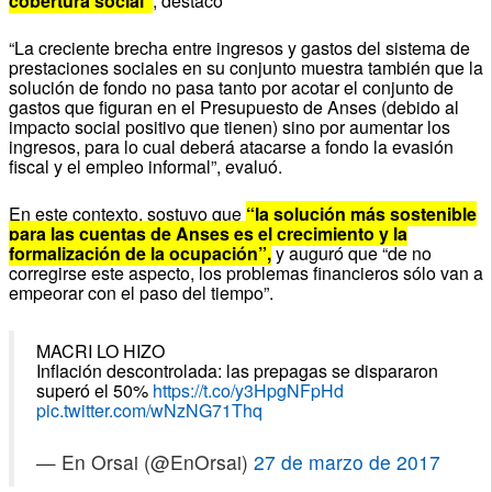
cobertura social”
, destacó
“La creciente brecha entre ingresos y gastos del sistema de
prestaciones sociales en su conjunto muestra también que la
solución de fondo no pasa tanto por acotar el conjunto de
gastos que figuran en el Presupuesto de Anses (debido al
impacto social positivo que tienen) sino por aumentar los
ingresos, para lo cual deberá atacarse a fondo la evasión
fiscal y el empleo informal”, evaluó.
En este contexto, sostuvo que
“la solución más sostenible
para las cuentas de Anses es el crecimiento y la
formalización de la ocupación”,
y auguró que “de no
corregirse este aspecto, los problemas financieros sólo van a
empeorar con el paso del tiempo”.
MACRI LO HIZO
Inflación descontrolada: las prepagas se dispararon
superó el 50%
https://t.co/y3HpgNFpHd
pic.twitter.com/wNzNG71Thq
— En Orsai (@EnOrsai)
27 de marzo de 2017