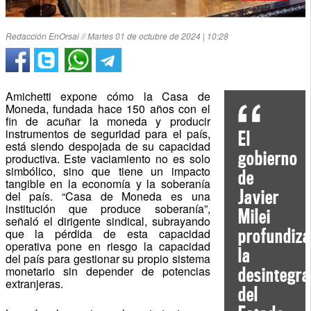
Redacción EnOrsai // Martes 01 de octubre de 2024 | 10:28
Amichetti expone cómo la Casa de
Moneda, fundada hace 150 años con el
fin de acuñar la moneda y producir
instrumentos de seguridad para el país,
El
está siendo despojada de su capacidad
gobierno
productiva. Este vaciamiento no es solo
simbólico, sino que tiene un impacto
de
tangible en la economía y la soberanía
Javier
del país. “Casa de Moneda es una
institución que produce soberanía”,
Milei
señaló el dirigente sindical, subrayando
profundiza
que la pérdida de esta capacidad
operativa pone en riesgo la capacidad
la
del país para gestionar su propio sistema
monetario sin depender de potencias
desintegra
extranjeras.
del