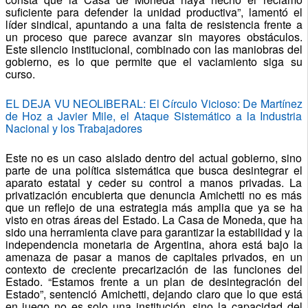
suficiente para defender la unidad productiva”, lamentó el
líder sindical, apuntando a una falta de resistencia frente a
un proceso que parece avanzar sin mayores obstáculos.
Este silencio institucional, combinado con las maniobras del
gobierno, es lo que permite que el vaciamiento siga su
curso.
EL DEJA VU NEOLIBERAL: El Círculo Vicioso: De Martínez
de Hoz a Javier Mile, el Ataque Sistemático a la Industria
Nacional y los Trabajadores
Este no es un caso aislado dentro del actual gobierno, sino
parte de una política sistemática que busca desintegrar el
aparato estatal y ceder su control a manos privadas. La
privatización encubierta que denuncia Amichetti no es más
que un reflejo de una estrategia más amplia que ya se ha
visto en otras áreas del Estado. La Casa de Moneda, que ha
sido una herramienta clave para garantizar la estabilidad y la
independencia monetaria de Argentina, ahora está bajo la
amenaza de pasar a manos de capitales privados, en un
contexto de creciente precarización de las funciones del
Estado. “Estamos frente a un plan de desintegración del
Estado”, sentenció Amichetti, dejando claro que lo que está
en juego no es solo una institución, sino la capacidad del