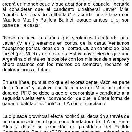
creará un monobloque y que abandona el espacio libertario
al considerar que el candidato ultraliberal Javier Milei
"cambió las ideas de la libertad" al acordar una alianza con
Mauricio Macri y Patricia Bullrich porque ambos, dijo, son
parte de "la casta".
"Nosotros hace tres años que veníamos trabajando para
Javier (Milei) y estamos en contra de la casta. Veníamos
trabajando por las ideas de la libertad. Quien cambió de idea
fue él (por Milei) y no nosotros. Estuvimos diciendo que una
Argentina distinta es imposible con los mismos de siempre y
ahora estamos con los mismos de siempre", rechazó en
declaraciones a Télam.
En esa línea, puntualizó que el expresidente Macri es parte
de la "casta" y sostuvo que la alianza de Milei con el ala
dura del PRO se debe a que el economista y candidato a la
segunda vuelta está "convencido" de que la única forma de
ganar el balotaje es "unir" a LLA con el macrismo.
La diputada provincial electa notificó su decisión a través de
un comunicado en el que, como fundadora de LLA en Entre
Ríos y desde su condición de presidenta del Partido
Conservador Popular (PCP) de esa provincia, informó que