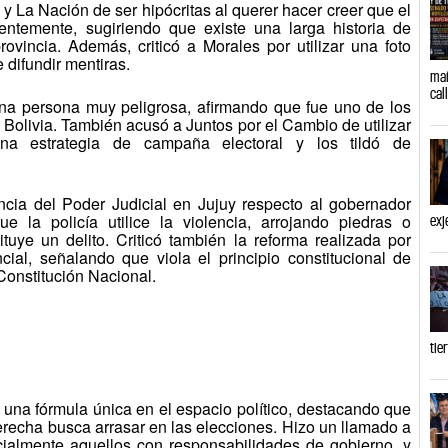
y La Nación de ser hipócritas al querer hacer creer que el
ntemente, sugiriendo que existe una larga historia de
rovincia. Además, criticó a Morales por utilizar una foto
 difundir mentiras.
mañ
cal
na persona muy peligrosa, afirmando que fue uno de los
 Bolivia. También acusó a Juntos por el Cambio de utilizar
na estrategia de campaña electoral y los tildó de
cia del Poder Judicial en Jujuy respecto al gobernador
e la policía utilice la violencia, arrojando piedras o
exj
uye un delito. Criticó también la reforma realizada por
cial, señalando que viola el principio constitucional de
Constitución Nacional.
tie
na fórmula única en el espacio político, destacando que
erecha busca arrasar en las elecciones. Hizo un llamado a
pecialmente aquellos con responsabilidades de gobierno, y