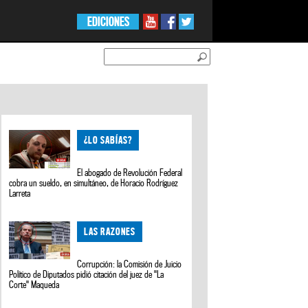
EDICIONES
¿LO SABÍAS?
El abogado de Revolución Federal
cobra un sueldo, en simultáneo, de Horacio Rodríguez
Larreta
LAS RAZONES
Corrupción: la Comisión de Juicio
Político de Diputados pidió citación del juez de "La
Corte" Maqueda