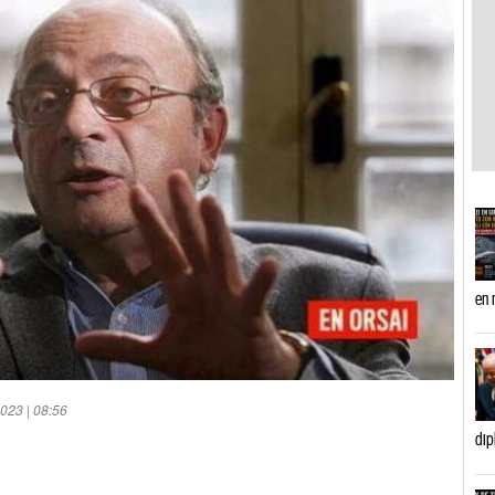
en 
023 | 08:56
dip