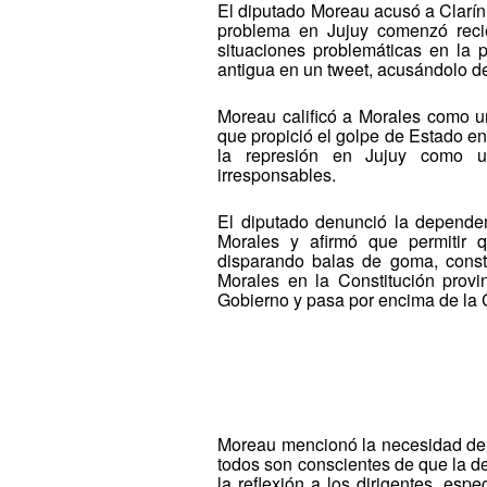
El diputado Moreau acusó a Clarín 
problema en Jujuy comenzó recie
situaciones problemáticas en la p
antigua en un tweet, acusándolo de
Moreau calificó a Morales como u
que propició el golpe de Estado en
la represión en Jujuy como u
irresponsables.
El diputado denunció la dependen
Morales y afirmó que permitir qu
disparando balas de goma, constit
Morales en la Constitución provin
Gobierno y pasa por encima de la 
Moreau mencionó la necesidad de u
todos son conscientes de que la d
la reflexión a los dirigentes, es