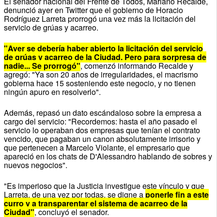
El senador nacional del Frente de Todos, Mariano Recalde,
denunció ayer en Twitter que el gobierno de Horacio
Rodríguez Larreta prorrogó una vez más la licitación del
servicio de grúas y acarreo.
"Ayer se debería haber abierto la licitación del servicio
de grúas y acarreo de la Ciudad. Pero para sorpresa de
nadie... Se prorrogó"
, comenzó informando Recalde y
agregó: "Ya son 20 años de irregularidades, el macrismo
gobierna hace 15 sosteniendo este negocio, y no tienen
ningún apuro en resolverlo".
Además, repasó un dato escándaloso sobre la empresa a
cargo del servicio: "Recordemos: hasta el año pasado el
servicio lo operaban dos empresas que tenían el contrato
vencido, que pagaban un canon absolutamente irrisorio y
que pertenecen a Marcelo Violante, el empresario que
apareció en los chats de D'Alessandro hablando de sobres y
nuevos negocios".
"Es imperioso que la Justicia investigue este vínculo y que
Larreta, de una vez por todas, se digne a
ponerle fin a este
curro y a transparentar el sistema de acarreo de la
Ciudad"
, concluyó el senador.