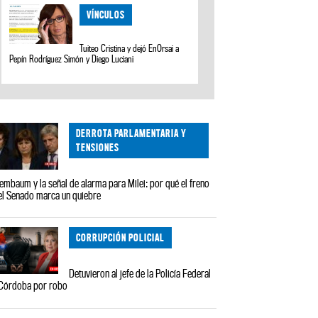
VÍNCULOS
Tuiteo Cristina y dejó EnOrsai a
Pepín Rodríguez Simón y Diego Luciani
DERROTA PARLAMENTARIA Y
TENSIONES
embaum y la señal de alarma para Milei: por qué el freno
el Senado marca un quiebre
CORRUPCIÓN POLICIAL
Detuvieron al jefe de la Policía Federal
Córdoba por robo