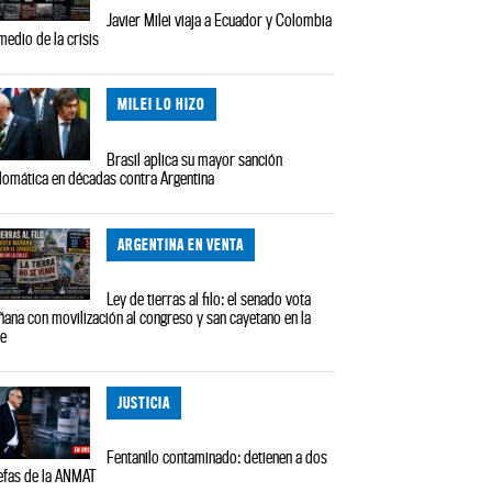
Javier Milei viaja a Ecuador y Colombia
medio de la crisis
MILEI LO HIZO
Brasil aplica su mayor sanción
lomática en décadas contra Argentina
ARGENTINA EN VENTA
Ley de tierras al filo: el senado vota
ana con movilización al congreso y san cayetano en la
le
JUSTICIA
Fentanilo contaminado: detienen a dos
efas de la ANMAT