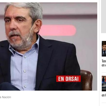
Ten
en 
en 
la Nación