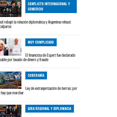
CONFLICTO INTERNACIONAL Y
COMERCIO
sil rebajó la relación diplomática y Argentina rehusó
culparse
MUY COMPLICADO
El financista de Espert fue declarado
pable por lavado de dinero y fraude
SOBERANÍA
Ley de extranjerización de tierras: por
 hay que marchar
GIRA REGIONAL Y DIPLOMACIA