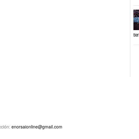
tie
ción:
enorsaionline@gmail.com