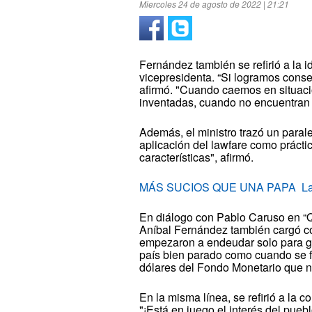
Miercoles 24 de agosto de 2022 | 21:21
Fernández también se refirió a la 
vicepresidenta. “Si logramos conse
afirmó. "Cuando caemos en situaci
inventadas, cuando no encuentran n
Además, el ministro trazó un parale
aplicación del lawfare como práctic
características", afirmó.
MÁS SUCIOS QUE UNA PAPA La hist
En diálogo con Pablo Caruso en “
Aníbal Fernández también cargó con
empezaron a endeudar solo para gas
país bien parado como cuando se fue
dólares del Fondo Monetario que n
En la misma línea, se refirió a la 
"¡Está en juego el interés del puebl