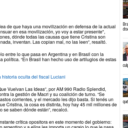
Bra
idea de que haya una movilización en defensa de la actual
dis
nsuar en esa movilización, yo voy a estar presente",
ones, dónde todas las causas que tiene Cristina son
ada, inventan. Las copian mal, no las leen”, resaltó.
lo entre lo que pasa en Argentina y en Brasil con la
a política. “En Brasil han hecho uso de artilugios de estas
cul
oria oculta del fiscal Luciani
Que Vuelvan Las Ideas”, por AM 990 Radio Splendid,
tra la gestión de Macri y su coalición de turno. “Se
tos corrientes, y el mercado les dijo basta. Si tenés un
qué
 Cristina, la cosa es distinta, hoy hay 45 mil millones de
o se saben dónde están”, recalcó.
constante crítica opositora en este momento del gobierno:
o argentino y a ellos les importa un carajo lo que le pasa,