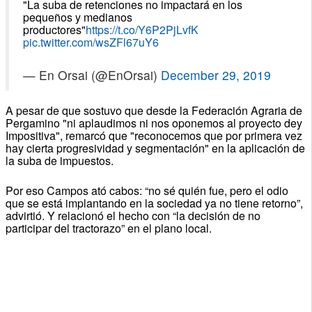
"La suba de retenciones no impactará en los
pequeños y medianos
productores"
https://t.co/Y6P2PjLvfK
pic.twitter.com/wsZFl67uY6
— En Orsai (@EnOrsai)
December 29, 2019
A pesar de que sostuvo que desde la Federación Agraria de
Pergamino "ni aplaudimos ni nos oponemos al proyecto dey
Impositiva", remarcó que "reconocemos que por primera vez
hay cierta progresividad y segmentación" en la aplicación de
la suba de impuestos.
Por eso Campos ató cabos: “no sé quién fue, pero el odio
que se está implantando en la sociedad ya no tiene retorno”,
advirtió. Y relacionó el hecho con “la decisión de no
participar del tractorazo” en el plano local.