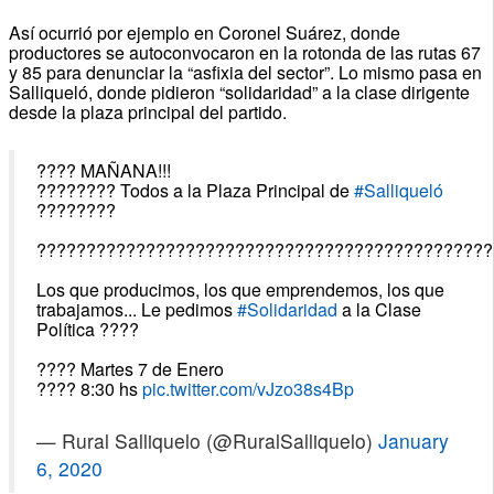
Así ocurrió por ejemplo en Coronel Suárez, donde
productores se autoconvocaron en la rotonda de las rutas 67
y 85 para denunciar la “asfixia del sector”. Lo mismo pasa en
Salliqueló, donde pidieron “solidaridad” a la clase dirigente
desde la plaza principal del partido.
???? MAÑANA!!!
???????? Todos a la Plaza Principal de
#Salliqueló
????????
??????????????????????????????????????????????
Los que producimos, los que emprendemos, los que
trabajamos... Le pedimos
#Solidaridad
a la Clase
Política ????
???? Martes 7 de Enero
???? 8:30 hs
pic.twitter.com/vJzo38s4Bp
— Rural Salliquelo (@RuralSalliquelo)
January
6, 2020