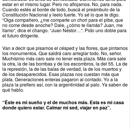
estar en el mismo lugar. Pero no aflojamos. No, para nada.
Cuando estés al borde de todo, buscá el preámbulo de la
Constitución Nacional y leelo fuerte. Yo sé lo que te digo.
“Oiga compañero, ¿me comparte un chori para el pibe, que
no come desde anoche? Dale, ¿cómo te llamás? Juan, me
llamo”, dice el chango. “Juan Néstor…”. Pido uno doble para
el futuro dirigente.
Van a decir que pisamos el césped y las flores, que pintamos
los monumentos. Que saldrá caro arreglar todo. No, señor.
Muchísimo más caro sale no tener esta plaza. Más cara sale
la otra, la de las bombas y de los escombros, la del 55. La de
la represión, la de las balas de verdad, la de los muertos y
de los desaparecidos. Esas plazas nos cuestan más que
plata. Generaciones enteras pagaron al contado. Yo a la
plaza la prefiero así, con la argentinidad al palo. Ya saben de
qué hablo.
“Éste es mi sueño y el de muchos más. Esta es mi casa
donde quiero estar. Calmar mi sed, viajar en paz”.