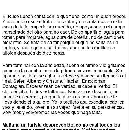
El Ruso Lebón canta con lo que tiene, como un buen prócer.
Y es que de eso se trata. De cantar y de cantarnos en esta
casa de la intemperie tan querida; de apoyarse en el cuerpo
transpirado del otro para no caer. De compartir el agua para
tomar, para mojarse, agua pura de botella , no de camiones
hidrantes. Se trata de saltar porque el que no salta es un
inglés, y nadie quiere ser inglés, aunque las rodillas se
aflojen después de diez horas.
Para terminar con la ansiedad, suena el himno y lo gritamos
como en la cancha, como la primera vez en la escuela. Se
aplaude, se llora, se agita la celeste y blanca, va llegando al
final. Salen Alberto y Cristina. Hablan. Emocionan.
Contagian. Esperanzean de verdad, si cabe el verbo. El
cielo estalla. Todos estallamos. Nos vamos despacio, no
adonde queremos, porque la plaza es una víbora que te
lleva donde ella quiere. Yo la prefiero así, excedida, caótica,
viva y latiendo, joven en su vejez, fuerte en su persistencia.
Volvimos y volveremos las veces que haga falta.
Mañana un turista desprevenido, como casi todos los
turistas, preguntará qué ha pasado. Y el barrendero,