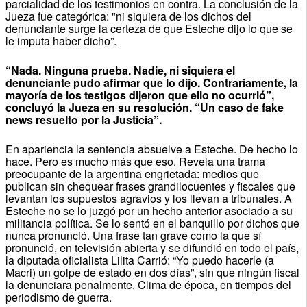
parcialidad de los testimonios en contra. La conclusión de la
Jueza fue categórica: "ni siquiera de los dichos del
denunciante surge la certeza de que Esteche dijo lo que se
le imputa haber dicho”.
“Nada. Ninguna prueba. Nadie, ni siquiera el
denunciante pudo afirmar que lo dijo. Contrariamente, la
mayoría de los testigos dijeron que ello no ocurrió”,
concluyó la Jueza en su resolución. “Un caso de fake
news resuelto por la Justicia”.
En apariencia la sentencia absuelve a Esteche. De hecho lo
hace. Pero es mucho más que eso. Revela una trama
preocupante de la argentina engrietada: medios que
publican sin chequear frases grandilocuentes y fiscales que
levantan los supuestos agravios y los llevan a tribunales. A
Esteche no se lo juzgó por un hecho anterior asociado a su
militancia política. Se lo sentó en el banquillo por dichos que
nunca pronunció. Una frase tan grave como la que sí
pronunció, en televisión abierta y se difundió en todo el país,
la diputada oficialista Lilita Carrió: “Yo puedo hacerle (a
Macri) un golpe de estado en dos días”, sin que ningún fiscal
la denunciara penalmente. Clima de época, en tiempos del
periodismo de guerra.