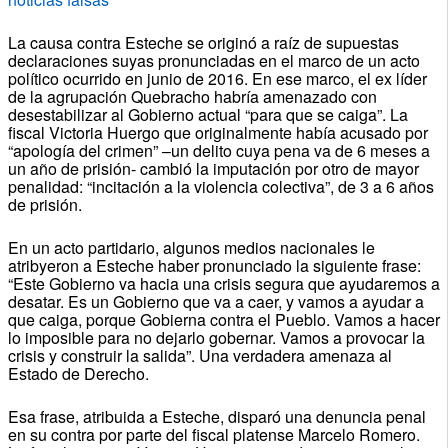
La causa contra Esteche se originó a raíz de supuestas
declaraciones suyas pronunciadas en el marco de un acto
político ocurrido en junio de 2016. En ese marco, el ex líder
de la agrupación Quebracho habría amenazado con
desestabilizar al Gobierno actual “para que se caiga”. La
fiscal Victoria Huergo que originalmente había acusado por
“apología del crimen” –un delito cuya pena va de 6 meses a
un año de prisión- cambió la imputación por otro de mayor
penalidad: “incitación a la violencia colectiva”, de 3 a 6 años
de prisión.
En un acto partidario, algunos medios nacionales le
atribyeron a Esteche haber pronunciado la siguiente frase:
“Este Gobierno va hacia una crisis segura que ayudaremos a
desatar. Es un Gobierno que va a caer, y vamos a ayudar a
que caiga, porque Gobierna contra el Pueblo. Vamos a hacer
lo imposible para no dejarlo gobernar. Vamos a provocar la
crisis y construir la salida”. Una verdadera amenaza al
Estado de Derecho.
Esa frase, atribuida a Esteche, disparó una denuncia penal
en su contra por parte del fiscal platense Marcelo Romero.