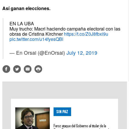
Así ganan elecciones.
EN LA UBA
Muy trucho: Macri haciendo campaña electoral con las
obras de Cristina Kirchner
https://t.co/Z0J8fbxi9u
pic.twitter.com/u14fyesQBl
— En Orsai (@EnOrsai)
July 12, 2019
SIN PAZ
Feroz ataque del Gobierno al titular de la