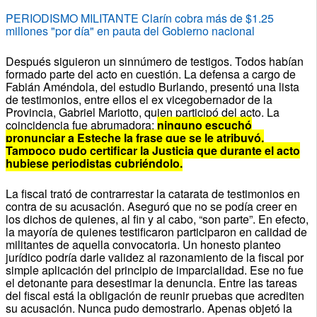
PERIODISMO MILITANTE Clarín cobra más de $1.25
millones "por día" en pauta del Gobierno nacional
Después siguieron un sinnúmero de testigos. Todos habían
formado parte del acto en cuestión. La defensa a cargo de
Fabián Améndola, del estudio Burlando, presentó una lista
de testimonios, entre ellos el ex vicegobernador de la
Provincia, Gabriel Mariotto, quien participó del acto. La
coincidencia fue abrumadora:
ninguno escuchó
pronunciar a Esteche la frase que se le atribuyó.
Tampoco pudo certificar la Justicia que durante el acto
hubiese periodistas cubriéndolo.
La fiscal trató de contrarrestar la catarata de testimonios en
contra de su acusación. Aseguró que no se podía creer en
los dichos de quienes, al fin y al cabo, “son parte”. En efecto,
la mayoría de quienes testificaron participaron en calidad de
militantes de aquella convocatoria. Un honesto planteo
jurídico podría darle validez al razonamiento de la fiscal por
simple aplicación del principio de imparcialidad. Ese no fue
el detonante para desestimar la denuncia. Entre las tareas
del fiscal está la obligación de reunir pruebas que acrediten
su acusación. Nunca pudo demostrarlo. Apenas objetó la