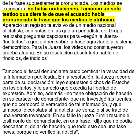
de la frase supuestamente pronunciada. Los medios se
excusaron:
no había grabaciones. Tampoco un solo
testigo que diera fe de que el acusado había
pronunciado la frase que los medios le atribuían.
Apareció un registro televisivo de un medio nacional
oficialista, con notas en las que un periodista del Grupo
realizaba preguntas capciosas para –según la Jueza-
“incitarlos” a que opinen sobre la frase agraviante al sistema
democrático. Para la Jueza, los videos no constituyeron
prueba alguna. En su resolución absolutoria habló de
“Indicios, de indicios”.
Tampoco el fiscal denunciante pudo certificar la veracidad de
la información publicada. En la resolución, la Jueza recorre
parte de su declaración: leyó supuestos dichos de Esteche
en los diarios, y le pareció que excedía la libertad de
expresión. Admitió, además –no tiene obligación de hacerlo
en su carácter de denunciante- que no investigó las fuentes;
que no corroboró la veracidad de tal información, y que
tampoco le constaba si la noticia fue veraz, o si se trató de
una versión inventada. En su fallo la jueza Ermili resume el
testimonio del denunciante, en una frase: “dijo que no podía
descartar, ni dejar de hacerlo, que todo esto sea una fake
news, porque no verificó la noticia”.