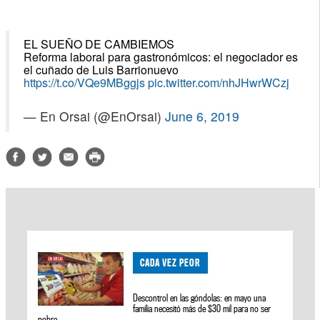
EL SUEÑO DE CAMBIEMOS
Reforma laboral para gastronómicos: el negociador es
el cuñado de Luis Barrionuevo
https://t.co/VQe9MBggjs
pic.twitter.com/nhJHwrWCzj
— En Orsai (@EnOrsai)
June 6, 2019
CADA VEZ PEOR
Descontrol en las góndolas: en mayo una
familia necesitó más de $30 mil para no ser
pobre