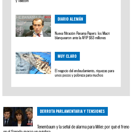
y Telecom
DIARIO ALEMÁN
Nueva filtración Panama Papers: los Macri
blanquearon ante la AFIP $63 millones
MUY CLARO
El negocio del endeudamiento, riquezas para
unos pocos y pobreza para muchos
DERROTA PARLAMENTARIA Y TENSIONES
Tenembaum y la señal de alarma para Milei: por qué el freno
en el Senado marca un quiebre