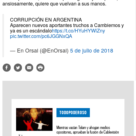
ansiosamente, quiere que vuelvan a sus manos.
CORRUPCIÓN EN ARGENTINA
Aparecen nuevos aportantes truchos a Cambiemos y
ya es un escándalo
https://t.co/HYuHYWlZny
pic.twitter.com/pc6JGGNxQA
— En Orsai (@EnOrsai)
5 de julio de 2018
TODOPODEROSO
Mientras vacían Telam y ahogan medios
opositores, aprueban la fusión de Cablevisión