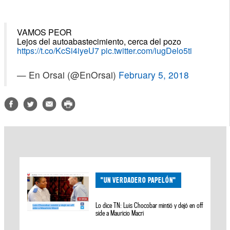
VAMOS PEOR
Lejos del autoabastecimiento, cerca del pozo
https://t.co/KcSi4iyeU7
pic.twitter.com/iugDelo5ti
— En Orsai (@EnOrsai)
February 5, 2018
"UN VERDADERO PAPELÓN"
Lo dice TN: Luis Chocobar mintió y dejó en off
side a Mauricio Macri