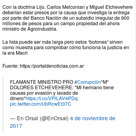
Con la doctrina Lijo, Carlos Melconian y Miguel Etchevehere
deberían estar presos por la causa que investiga la entrega
por parte del Banco Naciòn de un subsidio irregular de 900
millones de pesos para un campo propiedad del ahora
ministro de Agroindustria.
La lista puede ser más larga pero estos “botones” sirven
como muestra para comprobar cómo funciona la justicia en
la era Macri
Fuente: https://portaldenoticias.com.ar
FLAMANTE MINISTRO PRO
#Corrupción
"M"
DOLORES ETCHEVEHERE: "Mi hermano tiene
causas por evasión y lavado de
dinero"
https://t.co/VPlLAV4PDq
pic.twitter.com/UbRcwEt37C
— En Orsai (@EnOrsai)
4 de noviembre de
2017