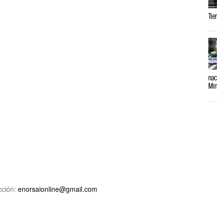
Tie
nac
Min
ción:
enorsaionline@gmail.com