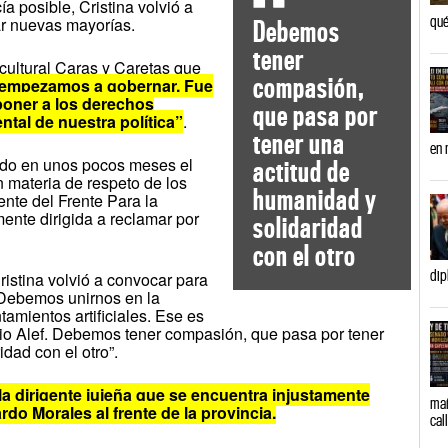
 posible, Cristina volvió a
qué
ar nuevas mayorías.
Debemos
tener
 cultural Caras y Caretas que
compasión,
 empezamos a gobernar. Fue
 poner a los derechos
que pasa por
al de nuestra política”
.
tener una
en 
do en unos pocos meses el
actitud de
 materia de respeto de los
humanidad y
ente del Frente Para la
mente dirigida a reclamar por
solidaridad
con el otro
dip
ristina volvió a convocar para
. Debemos unirnos en la
tamientos artificiales. Ese es
io Alef. Debemos tener compasión, que pasa por tener
dad con el otro”.
la dirigente jujeña que se encuentra injustamente
mañ
o Morales al frente de la provincia.
cal