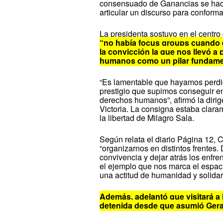
consensuado de Ganancias se hacía
articular un discurso para conform
La presidenta sostuvo en el centro
“no había focus groups cuando
la convicción la que nos llevó a
humanos como un pilar fundament
“Es lamentable que hayamos perdi
prestigio que supimos conseguir en
derechos humanos”, afirmó la dirig
Victoria. La consigna estaba clara
la libertad de Milagro Sala.
Según relata el diario Página 12, C
“organizarnos en distintos frentes
convivencia y dejar atrás los enfren
el ejemplo que nos marca el espac
una actitud de humanidad y solidari
Además, adelantó que visitará a 
detenida desde que asumió Gerard