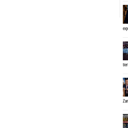
exj
tie
Zam