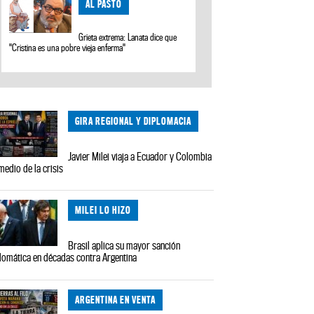
AL PASTO
Grieta extrema: Lanata dice que
"Cristina es una pobre vieja enferma"
GIRA REGIONAL Y DIPLOMACIA
Javier Milei viaja a Ecuador y Colombia
medio de la crisis
MILEI LO HIZO
Brasil aplica su mayor sanción
lomática en décadas contra Argentina
ARGENTINA EN VENTA