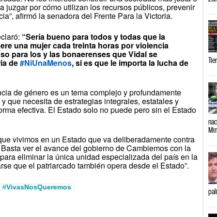
 a juzgar por cómo utilizan los recursos públicos, prevenir
ia”, afirmó la senadora del Frente Para la Victoria.
eclaró:
“Sería bueno para todos y todas que la
re una mujer cada treinta horas por violencia
so para los y las bonaerenses que Vidal se
Tie
ria de
#NiUnaMenos
, si es que le importa la lucha de
ncia de género es un tema complejo y profundamente
 y que necesita de estrategias integrales, estatales y
forma efectiva. El Estado solo no puede pero sin el Estado
nac
Min
que vivimos en un Estado que va deliberadamente contra
o. Basta ver el avance del gobierno de Cambiemos con la
ara eliminar la única unidad especializada del país en la
rse que el patriarcado también opera desde el Estado”.
#
VivasNosQueremos
pal