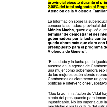
provincial ejecutó durante el pr
2.08% del total asignado al Pro
Atención de la Violencia Familia
La información sobre la subejecuci
conocer la senadora provincial del 
Mónica Macha
, quien explicó que:
terminar de demostrar el desinte
gobernadora por la lucha contra 
queda ahora más que claro con la
presupuesto para el programa d
Violencia de Género”
.
“El cuidado y la lucha por la igual
ausente en la agenda de Cambie
una mujer como gobernadora eso n
de las mujeres estén siendo repres
Cambiemos es claramente un gobie
políticas e intervenciones”, sostuvo
“Que la administración de Vidal ha
ciento del presupuesto para temas 
injustificable. No les importa que
machistas y por la cultura del patr