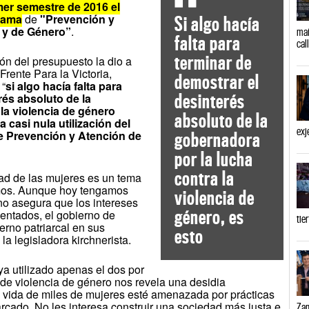
imer semestre de 2016 el
grama
de
"Prevención y
Si algo hacía
r y de Género”
.
mañ
falta para
cal
terminar de
ón del presupuesto la dio a
Frente Para la Victoria,
demostrar el
 “
si algo hacía falta para
desinterés
rés absoluto de la
la violencia de género
absoluto de la
 casi nula utilización del
exj
e Prevención y Atención de
gobernadora
por la lucha
contra la
dad de las mujeres es un tema
mos. Aunque hoy tengamos
violencia de
o asegura que los intereses
género, es
entados, el gobierno de
tie
rno patriarcal en sus
esto
 la legisladora kirchnerista.
ya utilizado apenas el dos por
de violencia de género nos revela una desidia
 la vida de miles de mujeres esté amenazada por prácticas
iarcado. No les interesa construir una sociedad más justa e
Zam