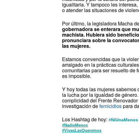
igualitaria. Y tampoco les interesa,
o atender las situaciones de violenc
Por último, la legisladora Macha d
gobernadora se enterara que mue
machista. Hubiera sido beneficio
pronunciara sobre la convocato
las mujeres.
Estamos convencidas que la viole
arraigado en la prácticas culturales
comunitarias para ser resuelto de 
es imposible.
Y hoy todas las mujeres sabemos 
la lucha por la igualdad de géner
complicidad del Frente Renovador p
investigación de
femicidios
para da
Los Hashtag de hoy:
#
NiUnaMenos
#NadieMenos
#VivasLasQueremos