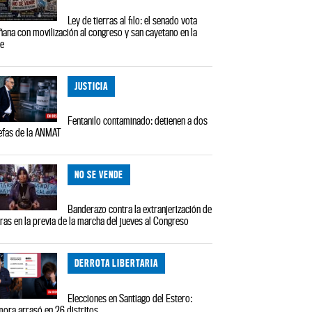
Ley de tierras al filo: el senado vota
ana con movilización al congreso y san cayetano en la
le
JUSTICIA
Fentanilo contaminado: detienen a dos
efas de la ANMAT
NO SE VENDE
Banderazo contra la extranjerización de
rras en la previa de la marcha del jueves al Congreso
DERROTA LIBERTARIA
Elecciones en Santiago del Estero:
ora arrasó en 26 distritos