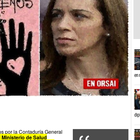
en 
dip
os por la Contaduría General
l Ministerio de Salud