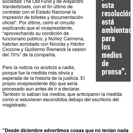
sociedad The Old Fund y de Alejandro
esta
Vanderbroele, con el fin último de
contratar con el Estado Nacional la
resolución
impresión de billetes y documentación
está
oficial". Por último, cerró el circuito
explicando que el vicepresidente,
ambientad
"aprovechando su condición de
para
funcionario público, y Núñez Carmona,
habrían acrodado con Nicolás y Héctor
los
Ciccone y Guillermo Rienwick la cesión
medios
del 70%" de la compañía.
de
Pero la noticia no anotició a nadie,
prensa".
porque fue la medida más obvia y
esperada de la historia de la justicia. El
propio vicepresidente dijo que sería
procesado aun antes de ir a declarar.
También lo sabían los medios, que anticiparon la medida
como si estuvieran escondidos debajo del escritorio del
magistrado.
"Desde diciembre advertimos cosas que no tenían nada