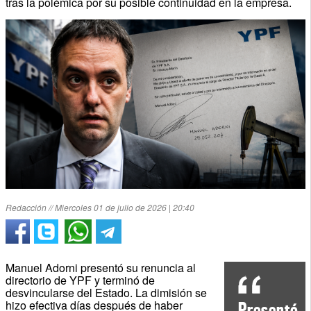
tras la polémica por su posible continuidad en la empresa.
Redacción // Miercoles 01 de julio de 2026 | 20:40
Manuel Adorni presentó su renuncia al
directorio de YPF y terminó de
desvincularse del Estado. La dimisión se
hizo efectiva días después de haber
Presentó