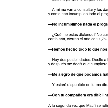
—A mí me van a consultar y les dar
y como han incumplido todo el pro
—No incumplimos nada el progr
—¿Qué me estás diciendo? No cumpl
cambiaria, cierran el año con 1,7% d
—Hemos hecho todo lo que nos
—Hay dos posibilidades. Decile a 
y después me decís qué cumpliero
—Me alegro de que podamos habla
—Y estaré disponible en forma dir
—Con tu compañera era difícil ha
A la segunda vez que Macrì se refiri