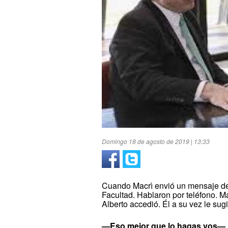
Domingo 18 de agosto de 2019 | 13:33
Cuando Macrì envió un mensaje de t
Facultad. Hablaron por teléfono. Mac
Alberto accedió. Él a su vez le sug
—Eso mejor que lo hagas vos— r