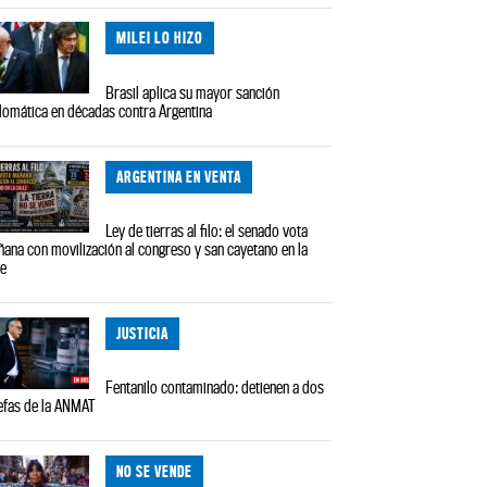
MILEI LO HIZO
Brasil aplica su mayor sanción
lomática en décadas contra Argentina
ARGENTINA EN VENTA
Ley de tierras al filo: el senado vota
ana con movilización al congreso y san cayetano en la
le
JUSTICIA
Fentanilo contaminado: detienen a dos
efas de la ANMAT
NO SE VENDE