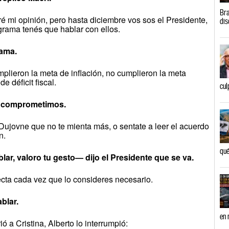
Bra
é mi opinión, pero hasta diciembre vos sos el Presidente,
dis
grama tenés que hablar con ellos.
ama.
ieron la meta de inflación, no cumplieron la meta
e déficit fiscal.
cul
 comprometimos.
Dujovne que no te mienta más, o sentate a leer el acuerdo
n.
qué
r, valoro tu gesto— dijo el Presidente que se va.
ecta cada vez que lo consideres necesario.
blar.
en 
ó a Cristina, Alberto lo interrumpió: