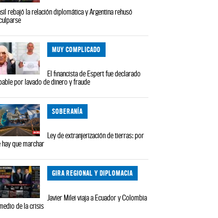
sil rebajó la relación diplomática y Argentina rehusó
culparse
MUY COMPLICADO
El financista de Espert fue declarado
pable por lavado de dinero y fraude
SOBERANÍA
Ley de extranjerización de tierras: por
 hay que marchar
GIRA REGIONAL Y DIPLOMACIA
Javier Milei viaja a Ecuador y Colombia
medio de la crisis