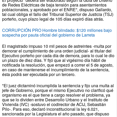
El proyecto "deberá ser elaborado según la Guía de Diseño
de Redes Eléctricas de baja tensión para asentamientos
poblacionales, y aprobado por el ENRE", dispuso Gallardo,
tal cual obliga el fallo del Tribunal Superior de Justicia (TSJ)
porteño, cuyo plazo legal de 105 días expiró días atrás.
CORRUPCIÓN PRO Hombre blindado: $120 millones bajo
sospecha por pauta oficial del gobierno de Larreta
El magistrado impuso 10 mil pesos de astreintes -multa por
demorar el cumplimiento de una orden judicial- al titular del
Ejecutivo porteño por cada día de demora, para lo cual le dio
un plazo de diez días. Y fijó que al vigésimo día hábil de
notificada la resolución, que empezó a correr el 5 de agosto,
en caso de mantenerse el incumplimiento de la sentencia,
ésta podrá ser ejecutada por un tercero.
"El juez dictaminó incumplida la sentencia y fijo una multa al
jefe de Gobierno, porque el mismo Ejecutivo no clarificó qué
organismo es el que tiene a cargo resolver el problema, ya
que se lo dividen entre Desarrollo Urbano y el Instituto de
Vivienda (IVC) -sostuvo el codirector de ACIJ, Sebastián
Pilo-. Para eso, declaró inconstitucional la ley 6.021,
sancionada por la Legislatura el año pasado, que dispuso