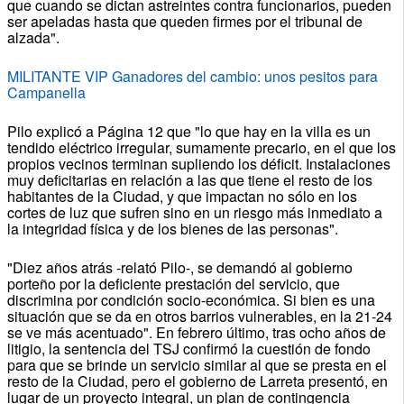
que cuando se dictan astreintes contra funcionarios, pueden
ser apeladas hasta que queden firmes por el tribunal de
alzada".
MILITANTE VIP Ganadores del cambio: unos pesitos para
Campanella
Pilo explicó a Página 12 que "lo que hay en la villa es un
tendido eléctrico irregular, sumamente precario, en el que los
propios vecinos terminan supliendo los déficit. Instalaciones
muy deficitarias en relación a las que tiene el resto de los
habitantes de la Ciudad, y que impactan no sólo en los
cortes de luz que sufren sino en un riesgo más inmediato a
la integridad física y de los bienes de las personas".
"Diez años atrás -relató Pilo-, se demandó al gobierno
porteño por la deficiente prestación del servicio, que
discrimina por condición socio-económica. Si bien es una
situación que se da en otros barrios vulnerables, en la 21-24
se ve más acentuado". En febrero último, tras ocho años de
litigio, la sentencia del TSJ confirmó la cuestión de fondo
para que se brinde un servicio similar al que se presta en el
resto de la Ciudad, pero el gobierno de Larreta presentó, en
lugar de un proyecto integral, un plan de contingencia