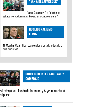
"VAN A DESAPARECER"
Daniel Catalano: "La Policía nos
gritaba no vuelven más, kukas, en octubre mueren"
NEOLIBERALISMO
FEROZ
Ni Macri ni Vidal ni Larreta mencionaron a la industria en
sus discursos
CONFLICTO INTERNACIONAL Y
COMERCIO
sil rebajó la relación diplomática y Argentina rehusó
culparse