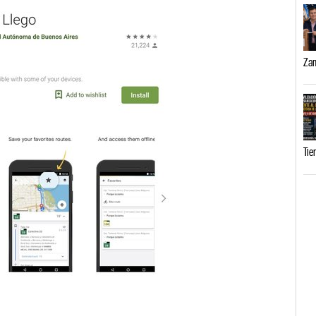
Zam
Tie