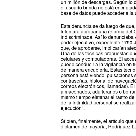
un millón de descargas. Según lo d
el usuario brinda no está encript
base de datos puede acceder a la u
Esta denuncia se da luego de que,
intentara aprobar una reforma del
indiscriminada. Así lo denunciaba 
poder ejecutivo, expediente 1790-J
que, de aprobarse, implicarían afec
Una de las técnicas propuestas bus
celulares y computadoras. El acce
puede conducir a la vigilancia en t
de manera encubierta. Estas tecnolo
persona está viendo, pulsaciones s
contraseñas, historial de navegac
correos electrónicos, llamadas). E
almacenados, adulterarlos o borrar
mismo tiempo eliminar el rastro de 
de la intimidad personal se realiz
ejecución".
Si bien, finalmente, el artículo qu
dictamen de mayoría, Rodríguez Lar