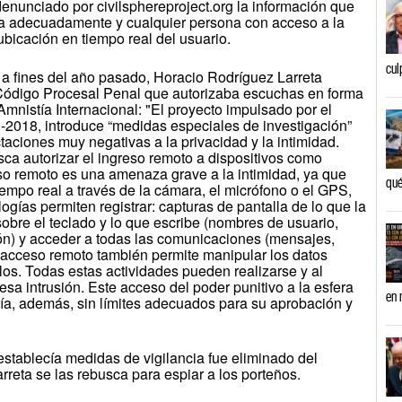
enunciado por civilsphereproject.org la información que
ada adecuadamente y cualquier persona con acceso a la
bicación en tiempo real del usuario.
cul
 a fines del año pasado, Horacio Rodríguez Larreta
 Código Procesal Penal que autorizaba escuchas en forma
Amnistía Internacional: "El proyecto impulsado por el
-2018, introduce “medidas especiales de investigación”
taciones muy negativas a la privacidad y la intimidad.
ca autorizar el ingreso remoto a dispositivos como
so remoto es una amenaza grave a la intimidad, ya que
qué
iempo real a través de la cámara, el micrófono o el GPS,
gías permiten registrar: capturas de pantalla de lo que la
obre el teclado y lo que escribe (nombres de usuario,
ión) y acceder a todas las comunicaciones (mensajes,
l acceso remoto también permite manipular los datos
los. Todas estas actividades pueden realizarse y al
esa intrusión. Este acceso del poder punitivo a la esfera
en 
aría, además, sin límites adecuados para su aprobación y
e establecía medidas de vigilancia fue eliminado del
reta se las rebusca para espiar a los porteños.