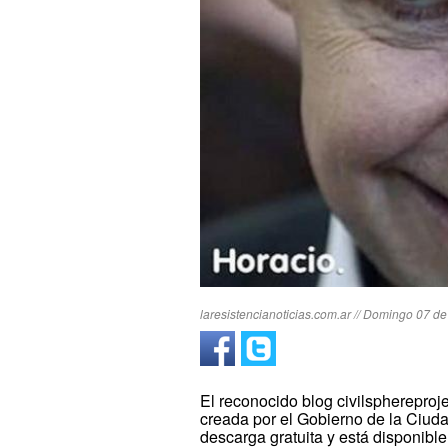
laresistencianoticias.com.ar // Domingo 07 de
El reconocido blog civilsphereproje
creada por el Gobierno de la Ciud
descarga gratuita y está disponibl