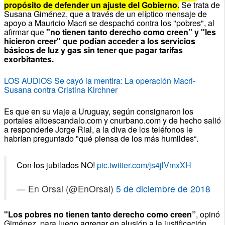
propósito de defender un ajuste del Gobierno.
Se trata de
Susana Giménez, que a través de un elíptico mensaje de
apoyo a Mauricio Macri se despachó contra los "pobres", al
afirmar que
"no tienen tanto derecho como creen” y "les
hicieron creer" que podían acceder a los servicios
básicos de luz y gas sin tener que pagar tarifas
exorbitantes.
LOS AUDIOS Se cayó la mentira: La operación Macri-
Susana contra Cristina Kirchner
Es que en su viaje a Uruguay, según consignaron los
portales altoescandalo.com y cnurbano.com y de hecho salió
a responderle Jorge Rial, a la diva de los teléfonos le
habrían preguntado "qué piensa de los más humildes“.
Con los jubilados NO!
pic.twitter.com/js4jlVmxXH
— En Orsai (@EnOrsai)
5 de diciembre de 2018
"Los pobres no tienen tanto derecho como creen”
, opinó
Giménez, para luego agregar en alusión a la justificación