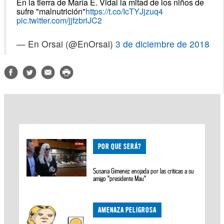
En la tierra de María E. Vidal la mitad de los niños de
sufre "malnutrición"
https://t.co/IcTYJjzuq4
pic.twitter.com/jjfzbriJC2
— En Orsai (@EnOrsai)
3 de diciembre de 2018
POR QUE SERÁ?
Susana Gimenez enojada por las críticas a su
amigo "presidente Mau"
AMENAZA PELIGROSA