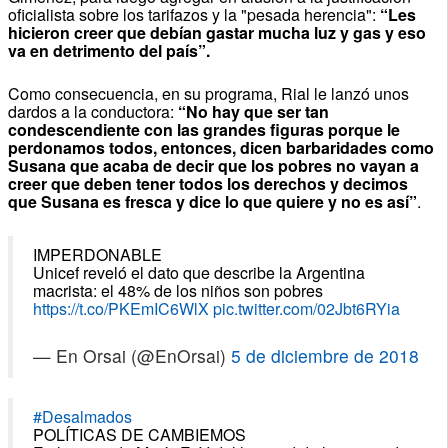
oficialista sobre los tarifazos y la "pesada herencia":
“Les
hicieron creer que debían gastar mucha luz y gas y eso
va en detrimento del país”.
Como consecuencia, en su programa, Rial le lanzó unos
dardos a la conductora:
“No hay que ser tan
condescendiente con las grandes figuras porque le
perdonamos todos, entonces, dicen barbaridades como
Susana que acaba de decir que los pobres no vayan a
creer que deben tener todos los derechos y decimos
que Susana es fresca y dice lo que quiere y no es así”
.
IMPERDONABLE
Unicef reveló el dato que describe la Argentina
macrista: el 48% de los niños son pobres
https://t.co/PKEmIC6WlX
pic.twitter.com/02Jbt6RYia
— En Orsai (@EnOrsai)
5 de diciembre de 2018
#Desalmados
POLÍTICAS DE CAMBIEMOS