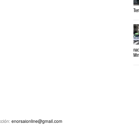
Tie
nac
Min
ción:
enorsaionline@gmail.com