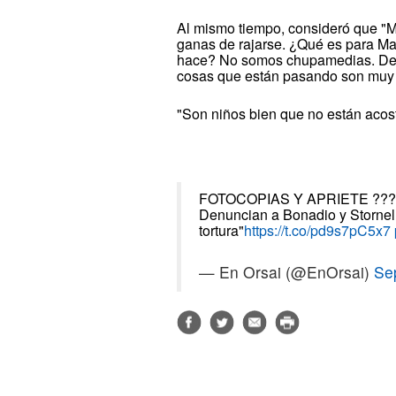
Al mismo tiempo, consideró que "Ma
ganas de rajarse. ¿Qué es para Mac
hace? No somos chupamedias. De no
cosas que están pasando son muy 
"Son niños bien que no están acos
FOTOCOPIAS Y APRIETE ???
Denuncian a Bonadio y Stornell
tortura"
https://t.co/pd9s7pC5x7
— En Orsai (@EnOrsai)
Se