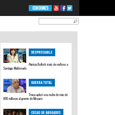
EDICIONES
DESPRECIABLE
Patricia Bullrich trató de mafioso a
Santiago Maldonado
GUERRA TOTAL
Triaca aplicó una multa de más de
800 millones al gremio de Moyano
COSAS DE ABOGADOS