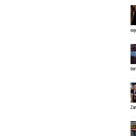
exj
tie
Zam