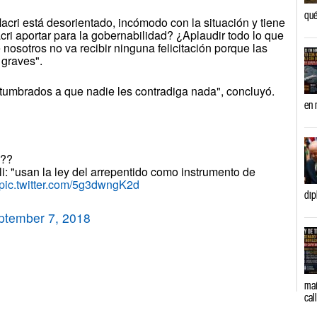
qué
cri está desorientado, incómodo con la situación y tiene
ri aportar para la gobernabilidad? ¿Aplaudir todo lo que
sotros no va recibir ninguna felicitación porque las
graves".
tumbrados a que nadie les contradiga nada", concluyó.
en 
??
i: "usan la ley del arrepentido como instrumento de
pic.twitter.com/5g3dwngK2d
dip
ptember 7, 2018
mañ
cal