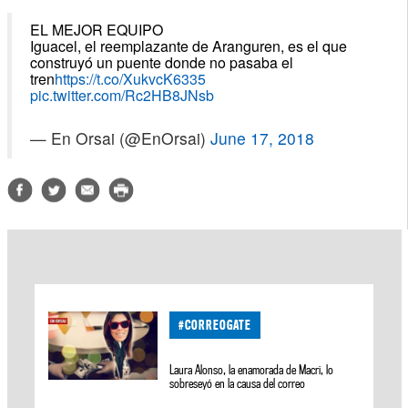
EL MEJOR EQUIPO
Iguacel, el reemplazante de Aranguren, es el que
construyó un puente donde no pasaba el
tren
https://t.co/XukvcK6335
pic.twitter.com/Rc2HB8JNsb
— En Orsai (@EnOrsai)
June 17, 2018
#CORREOGATE
Laura Alonso, la enamorada de Macri, lo
sobreseyó en la causa del correo