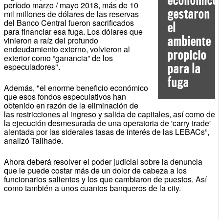
período marzo / mayo 2018, más de 10
gestaron
mil millones de dólares de las reservas
del Banco Central fueron sacrificados
el
para financiar esa fuga. Los dólares que
ambiente
vinieron a raíz del profundo
endeudamiento externo, volvieron al
propicio
exterior como “ganancia” de los
para la
especuladores".
fuga
Además, "el enorme beneficio económico
que esos fondos especulativos han
obtenido en razón de la eliminación de
las restricciones al ingreso y salida de capitales, así como de
la ejecución desmesurada de una operatoria de 'carry trade'
alentada por las siderales tasas de interés de las LEBACs”,
analizó Tailhade.
Ahora deberá resolver el poder judicial sobre la denuncia
que le puede costar más de un dolor de cabeza a los
funcionarios salientes y los que cambiaron de puestos. Así
como también a unos cuantos banqueros de la city.