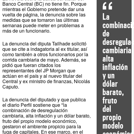
Banco Central (BC) no tiene fin. Porque
mientras el Gobierno pretende dar una
vuelta de página, la denuncia sobre las
La
medidas que se tomaron las últimas
combinaci
semanas puede meter en problemas a
más de un funcionario.
de
desregula
La denuncia del diputa Tailhade solicitó
cambiaria,
que se cite a indagatoria al ex titular, así
como también a otros funcionarios por la
alta
corrida cambiaria de mayo. Además, se
pidió que fueran citados los
inflación
representantes del JP Morgan que
y un
actúan en el país y al nuevo titular del
Central y ex ministro de finanzas, Nicolás
dólar
Caputo.
barato,
fruto
La denuncia del diputado y que publica
el diario Perfil sostiene que "la
del
combinación de desregulación
cambiaria, alta inflación y un dólar barato,
propio
fruto del propio modelo económico,
modelo
gestaron el ambiente propicio para la
fuga de capitales. En ese marco, en el
económico