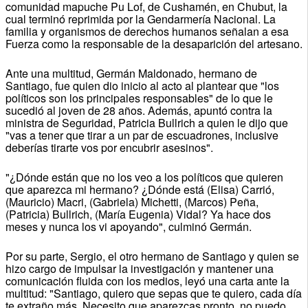
comunidad mapuche Pu Lof, de Cushamén, en Chubut, la
cual terminó reprimida por la Gendarmería Nacional. La
familia y organismos de derechos humanos señalan a esa
Fuerza como la responsable de la desaparición del artesano.
Ante una multitud, Germán Maldonado, hermano de
Santiago, fue quien dio inicio al acto al plantear que "los
políticos son los principales responsables" de lo que le
sucedió al joven de 28 años. Además, apuntó contra la
ministra de Seguridad, Patricia Bullrich a quien le dijo que
"vas a tener que tirar a un par de escuadrones, inclusive
deberías tirarte vos por encubrir asesinos".
"¿Dónde están que no los veo a los políticos que quieren
que aparezca mi hermano? ¿Dónde está (Elisa) Carrió,
(Mauricio) Macri, (Gabriela) Michetti, (Marcos) Peña,
(Patricia) Bullrich, (María Eugenia) Vidal? Ya hace dos
meses y nunca los vi apoyando", culminó Germán.
Por su parte, Sergio, el otro hermano de Santiago y quien se
hizo cargo de impulsar la investigación y mantener una
comunicación fluida con los medios, leyó una carta ante la
multitud: "Santiago, quiero que sepas que te quiero, cada día
te extraño más. Necesito que aparezcas pronto, no puedo