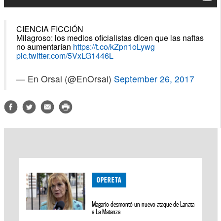
CIENCIA FICCIÓN
Milagroso: los medios oficialistas dicen que las naftas
no aumentarían
https://t.co/kZpn1oLywg
pic.twitter.com/5VxLG1446L
— En Orsai (@EnOrsai)
September 26, 2017
OPERETA
Magario desmontó un nuevo ataque de Lanata
a La Matanza