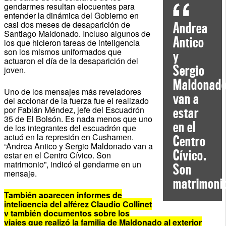
gendarmes resultan elocuentes para
entender la dinámica del Gobierno en
casi dos meses de desaparición de
Andrea
Santiago Maldonado. Incluso algunos de
Antico
los que hicieron tareas de inteligencia
son los mismos uniformados que
y
actuaron el día de la desaparición del
Sergio
joven.
Maldonad
Uno de los mensajes más reveladores
van a
del accionar de la fuerza fue el realizado
por Fabián Méndez, jefe del Escuadrón
estar
35 de El Bolsón. Es nada menos que uno
en el
de los integrantes del escuadrón que
actuó en la represión en Cushamen.
Centro
“Andrea Antico y Sergio Maldonado van a
Cívico.
estar en el Centro Cívico. Son
matrimonio”, indicó el gendarme en un
Son
mensaje.
matrimoni
También aparecen informes de
inteligencia del alférez Claudio Collinet
y también documentos sobre los
viajes que realizó la familia de Maldonado al exterior