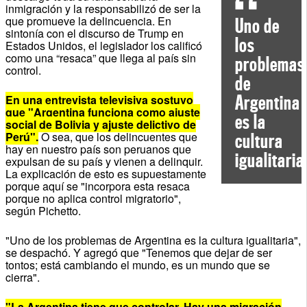
inmigración y la responsabilizó de ser la
que promueve la delincuencia. En
Uno de
sintonía con el discurso de Trump en
los
Estados Unidos, el legislador los calificó
como una “resaca” que llega al país sin
problemas
control.
de
Argentina
En una entrevista televisiva sostuvo
que "Argentina funciona como ajuste
es la
social de Bolivia y ajuste delictivo de
Perú".
O sea, que los delincuentes que
cultura
hay en nuestro país son peruanos que
igualitaria
expulsan de su país y vienen a delinquir.
La explicación de esto es supuestamente
porque aquí se "incorpora esta resaca
porque no aplica control migratorio",
según Pichetto.
"Uno de los problemas de Argentina es la cultura igualitaria",
se despachó. Y agregó que "Tenemos que dejar de ser
tontos; está cambiando el mundo, es un mundo que se
cierra".
"La Argentina tiene que controlar. Hay una migración