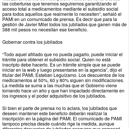
las coberturas que tenemos seguiremos garantizando el
acceso total a medicamentos mediante el subsidio social
para todos aquellos que realmente lo necesiten”, señaló el
PAMI en un comunicado de prensa. Es decir que para la
gestión de Javier Milei todos los jubilados que ganen más de
388 mil pesos no necesitan ese beneficio.
Gobernar contra los jubilados
“Todo aquel afiliado que no pueda pagarlo, puede iniciar el
trámite para obtener el subsidio social. Quien no está
inscripto debe hacerlo. Es un trámite simple que se puede
iniciar en la web y luego presentarse en la agencia”, dijo el
titular del PAMI, Esteban Leguízamo. Los descuentos de los
medicamentos al 50%, 60 y 80% siguen sin modificaciones.
La medida se suma a las muchas que el Gobierno viene
tomando hace un año y que han impactado directamente en
los ingresos y el poder adquisitivo de los jubilados.
Si bien el parte de prensa no lo aclara, los jubilados que
deseen mantener este beneficio deberán realizar la
inscripción en la página del PAMI. El comunicado de PAMI
tampoco precisa desde cuándo rige la medida, aunque
diferentes denuncias de jubilados aseguran que comenzó