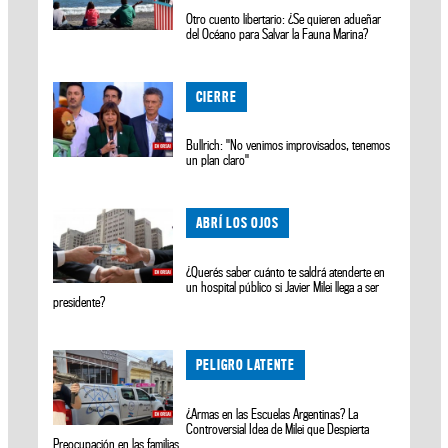
Otro cuento libertario: ¿Se quieren adueñar
del Océano para Salvar la Fauna Marina?
CIERRE
Bullrich: "No venimos improvisados, tenemos
un plan claro"
ABRÍ LOS OJOS
¿Querés saber cuánto te saldrá atenderte en
un hospital público si Javier Milei llega a ser
presidente?
PELIGRO LATENTE
¿Armas en las Escuelas Argentinas? La
Controversial Idea de Milei que Despierta
Preocupación en las familias