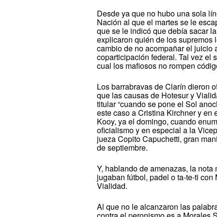
Desde ya que no hubo una sola lín
Nación al que el martes se le esca
que se le indicó que debía sacar 
explicaron quién de los supremos l
cambio de no acompañar el juicio 
coparticipación federal. Tal vez el
cual los mafiosos no rompen código
Los barrabravas de Clarín dieron ot
que las causas de Hotesur y Vialida
titular “cuando se pone el Sol ano
este caso a Cristina Kirchner y en 
Kooy, ya el domingo, cuando enumer
oficialismo y en especial a la Vice
jueza Copito Capuchetti, gran mani
de septiembre.
Y, hablando de amenazas, la nota 
jugaban fútbol, padel o ta-te-ti co
Vialidad.
Al que no le alcanzaron las palabr
contra el peronismo es a Morales S