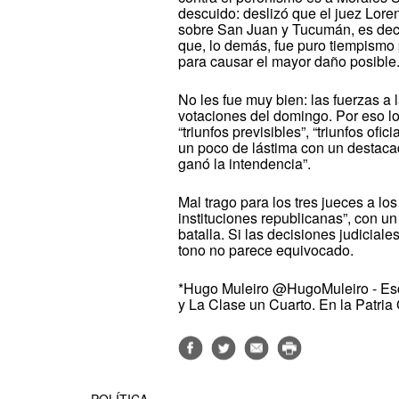
descuido: deslizó que el juez Lorenz
sobre San Juan y Tucumán, es decir
que, lo demás, fue puro tiempismo
para causar el mayor daño posible
No les fue muy bien: las fuerzas a 
votaciones del domingo. Por eso lo
“triunfos previsibles”, “triunfos ofi
un poco de lástima con un destaca
ganó la intendencia”.
Mal trago para los tres jueces a lo
instituciones republicanas”, con un
batalla. Si las decisiones judicial
tono no parece equivocado.
*Hugo Muleiro @HugoMuleiro - Escr
y La Clase un Cuarto. En la Patria