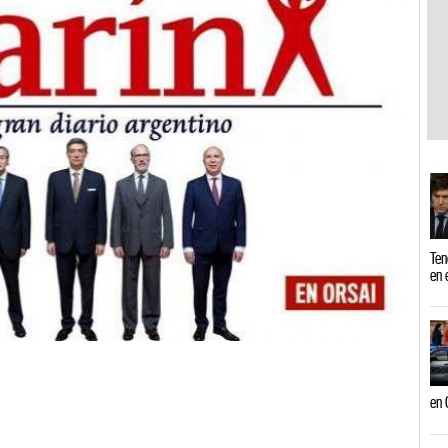
Ten
en 
en 