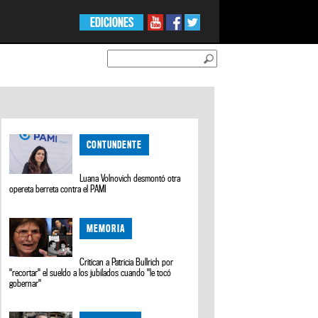
EDICIONES
CONTUNDENTE
Luana Volnovich desmontó otra
opereta berreta contra el PAMI
MEMORIA
Critican a Patricia Bullrich por
"recortar" el sueldo a los jubilados cuando "le tocó
gobernar"