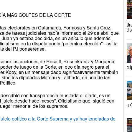
IA MÁS GOLPES DE LA CORTE
Bra
tas electorales en Catamarca, Formosa y Santa Cruz,
dis
za de tareas judiciales había informado el 29 de abril que
 Juan ya estaba decidida, en un artículo que además
icialismo en la disputa por la “polémica elección” –así la
nte del PJ bonaerense.
s sobre las acciones de Rosatti, Rosenkrantz y Maqueda
 poder de fuego de la Corte, en otro día negro para el
cul
 der Kooy, en un mensaje dado significativamente también
, sino los diputados Moreau y Tailhade, en una de las
olítico.
 describió con transparencia inusitada el diario, es un
 el juicio desde hace meses”. Oficialismo que, siguió con
qué
e fuego” menor al de los supremos.
io político a la Corte Suprema y ya hay toneladas de