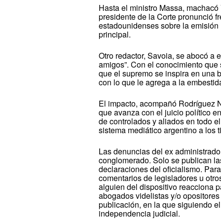
Hasta el ministro Massa, machacó V
presidente de la Corte pronunció f
estadounidenses sobre la emisión m
principal.
Otro redactor, Savoia, se abocó a ex
amigos”. Con el conocimiento que s
que el supremo se inspira en una b
con lo que le agrega a la embesti
El impacto, acompañó Rodríguez Nie
que avanza con el juicio político e
de controlados y aliados en todo el
sistema mediático argentino a los t
Las denuncias del ex administrador
conglomerado. Solo se publican las
declaraciones del oficialismo. Para
comentarios de legisladores u otr
alguien del dispositivo reacciona 
abogados videlistas y/o opositores
publicación, en la que siguiendo e
independencia judicial.