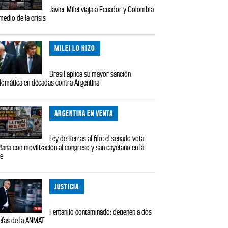
Javier Milei viaja a Ecuador y Colombia
medio de la crisis
MILEI LO HIZO
Brasil aplica su mayor sanción
lomática en décadas contra Argentina
ARGENTINA EN VENTA
Ley de tierras al filo: el senado vota
ana con movilización al congreso y san cayetano en la
le
JUSTICIA
Fentanilo contaminado: detienen a dos
efas de la ANMAT