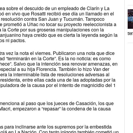
ea sobre el descuido de un empleado de Clarín y La
pó en vivo que Rosatti recibió ese día un llamado en el
la resolución contra San Juan y Tucumán. Tampoco
e prometió a Uñac no tocar su proyecto reeleccionista a
a la Corte por sus groseras manipulaciones con la
tie
 sanjuanino haya creído que es cierta la leyenda según la
s ni pactos.
ra vez la nota el viernes. Publicaron una nota que dice
d “terminarán en la Corte”. Es la no noticia: es como
chece”. Salvo que la intención sea renovar amenazas, en
especial a su hija Florencia. También lo hizo Van der
a la interminable lista de resoluciones adversas al
presidenta, entre ellas cada una de las adoptadas por la
puladora de la causa por el intento de magnicidio del 1
menciona al paso que los jueces de Casación, los que
n Macri, empezaron a “repasar” la condena de la causa
as para inclinarse ante los supremos por la embestida
olá en La Nación. Con tanto jolgorio también cometió un