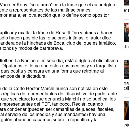
an der Kooy, “se alarmó” con la frase que el autoerigido
rente a representantes de las multinacionales
en 
onetaria, en otra acción que lo define como opositor
plicar y exaltar la frase de Rosatti: “no vinimos a hacer
ólo hacen posible las relaciones íntimas, el autor dice
andera de la hinchada de Boca, club del que es fanático,
dip
da tonos y modos de barrabrava.
ll en La Nación el mismo día, está dirigido al oficialismo
n Diputados, el tema que estos dos medios y su larga lista
 país oculta y censura en una forma que retrotrae al
iempos de la dictadura.
mañ
 de la Corte Héctor Marchi nunca son noticia en este
cal
 réplicas de representantes del dispositivo de poder ante
 que sea claro: lo que denuncia Marchi no se publica; los
os representantes del FDT, tampoco. Recién cuando
para condenar (pueden ser camarillas de jueces, fiscales,
 al servicio de los medios y sus mandantes) hay una
l guión abundan cacareos sobre la república y la
exj