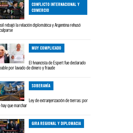
CONFLICTO INTERNACIONAL Y
COMERCIO
sil rebajó la relación diplomática y Argentina rehusó
culparse
MUY COMPLICADO
El financista de Espert fue declarado
pable por lavado de dinero y fraude
SOBERANÍA
Ley de extranjerización de tierras: por
 hay que marchar
GIRA REGIONAL Y DIPLOMACIA