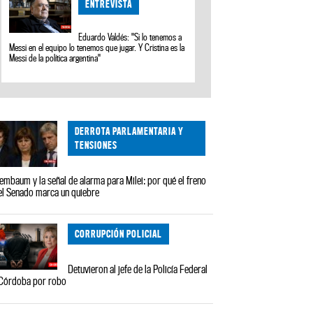
ENTREVISTA
Eduardo Valdés: "Si lo tenemos a
Messi en el equipo lo tenemos que jugar. Y Cristina es la
Messi de la política argentina"
DERROTA PARLAMENTARIA Y
TENSIONES
embaum y la señal de alarma para Milei: por qué el freno
el Senado marca un quiebre
CORRUPCIÓN POLICIAL
Detuvieron al jefe de la Policía Federal
Córdoba por robo