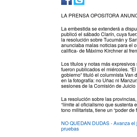
LA PRENSA OPOSITORA ANUNC
La embestida se extenderá a dispu
publicó el sábado Clarín, cuya fuer
la resolución sobre Tucumán y San
anunciaba malas noticias para el of
califica- de Máximo Kirchner al fre
Los títulos y notas más expresivo
fueron publicados el miércoles. “El
gobierno” tituló el columnista Van
en la fotografía: no Uñac ni Manzur
sesiones de la Comisión de Juicio P
La resolución sobre las provincias,
“límite al oficialismo que sustenta
tono militarista, tiene un “poder d
NO QUEDAN DUDAS - Avanza el juic
pruebas