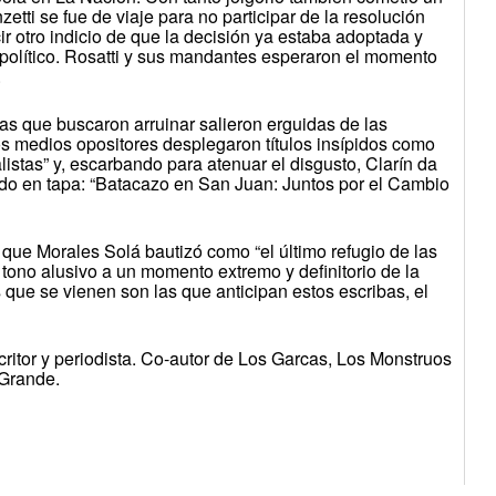
etti se fue de viaje para no participar de la resolución
 otro indicio de que la decisión ya estaba adoptada y
 político. Rosatti y sus mandantes esperaron el momento
.
las que buscaron arruinar salieron erguidas de las
s medios opositores desplegaron títulos insípidos como
cialistas” y, escarbando para atenuar el disgusto, Clarín da
do en tapa: “Batacazo en San Juan: Juntos por el Cambio
s que Morales Solá bautizó como “el último refugio de las
 tono alusivo a un momento extremo y definitorio de la
es que se vienen son las que anticipan estos escribas, el
itor y periodista. Co-autor de Los Garcas, Los Monstruos
 Grande.