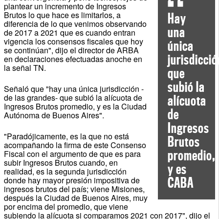
plantear un incremento de Ingresos
Brutos lo que hace es limitarlos, a
Hay
diferencia de lo que venimos observando
una
de 2017 a 2021 que es cuando entran
vigencia los consensos fiscales que hoy
única
se continúan", dijo el director de ARBA
jurisdicció
en declaraciones efectuadas anoche en
la señal TN.
que
subió la
Señaló que "hay una única jurisdicción -
de las grandes- que subió la alícuota de
alícuota
Ingresos Brutos promedio, y es la Ciudad
de
Autónoma de Buenos Aires".
Ingresos
"Paradójicamente, es la que no está
Brutos
acompañando la firma de este Consenso
promedio,
Fiscal con el argumento de que es para
subir Ingresos Brutos cuando, en
y es
realidad, es la segunda jurisdicción
donde hay mayor presión impositiva de
CABA
ingresos brutos del país; viene Misiones,
después la Ciudad de Buenos Aires, muy
por encima del promedio, que viene
subiendo la alícuota si comparamos 2021 con 2017", dijo el