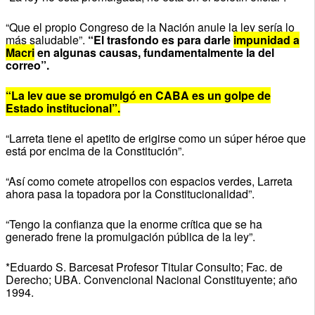
“Que el propio Congreso de la Nación anule la ley sería lo
más saludable”.
“El trasfondo es para darle
impunidad a
Macri
en algunas causas, fundamentalmente la del
correo”.
“La ley que se promulgó en CABA es un golpe de
Estado institucional”.
“Larreta tiene el apetito de erigirse como un súper héroe que
está por encima de la Constitución”.
“Así como comete atropellos con espacios verdes, Larreta
ahora pasa la topadora por la Constitucionalidad”.
“Tengo la confianza que la enorme crítica que se ha
generado frene la promulgación pública de la ley”.
*Eduardo S. Barcesat Profesor Titular Consulto; Fac. de
Derecho; UBA. Convencional Nacional Constituyente; año
1994.