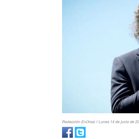
Redacción EnOrsai // Lunes 14 de junio de 20