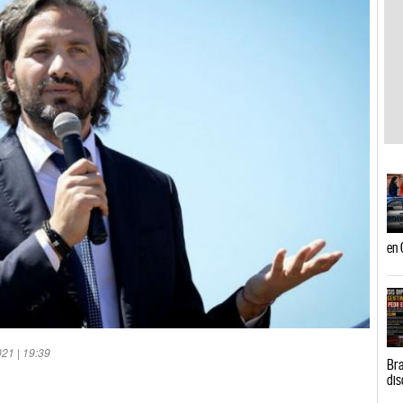
en 
21 | 19:39
Bra
dis