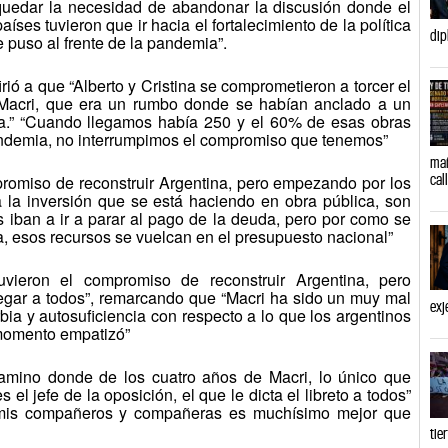
quedar la necesidad de abandonar la discusión donde el
íses tuvieron que ir hacia el fortalecimiento de la política
dip
 puso al frente de la pandemia”.
rió a que “Alberto y Cristina se comprometieron a torcer el
 Macri, que era un rumbo donde se habían anclado a un
ra.” “Cuando llegamos había 250 y el 60% de esas obras
andemia, no interrumpimos el compromiso que tenemos”
mañ
cal
mpromiso de reconstruir Argentina, pero empezando por los
da la inversión que se está haciendo en obra pública, son
s iban a ir a parar al pago de la deuda, pero por como se
a, esos recursos se vuelcan en el presupuesto nacional”
tuvieron el compromiso de reconstruir Argentina, pero
egar a todos”, remarcando que “Macri ha sido un muy mal
exj
ia y autosuficiencia con respecto a lo que los argentinos
momento empatizó”
mino donde de los cuatro años de Macri, lo único que
el jefe de la oposición, el que le dicta el libreto a todos”
mis compañeros y compañeras es muchísimo mejor que
tie