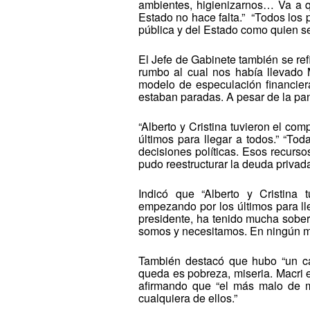
ambientes, higienizarnos… Va a 
Estado no hace falta.” “Todos los pa
pública y del Estado como quien se
El Jefe de Gabinete también se refi
rumbo al cual nos había llevado
modelo de especulación financie
estaban paradas. A pesar de la p
“Alberto y Cristina tuvieron el co
últimos para llegar a todos.” “To
decisiones políticas. Esos recurso
pudo reestructurar la deuda privad
Indicó que “Alberto y Cristina 
empezando por los últimos para ll
presidente, ha tenido mucha soberb
somos y necesitamos. En ningún 
También destacó que hubo “un ca
queda es pobreza, miseria. Macri es 
afirmando que “el más malo de 
cualquiera de ellos.”