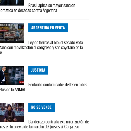
Brasil aplica su mayor sanción
lomática en décadas contra Argentina
ARGENTINA EN VENTA
Ley de tierras al filo: el senado vota
ana con movilización al congreso y san cayetano en la
le
JUSTICIA
Fentanilo contaminado: detienen a dos
efas de la ANMAT
NO SE VENDE
Banderazo contra la extranjerización de
rras en la previa de la marcha del jueves al Congreso