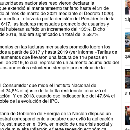
utoridades nacionales resolvieron declarar la
ue extendió el mantenimiento tarifario hasta el 31 de
do al mes de marzo de 2021 mediante el Decreto 1020).
 medida, reforzada por la decisión del Presidente de la
cul
6/17, las facturas mensuales promedio de usuarios y
ral hubieran sufrido un incremento del 135%. Dicho
 2016, hubiera significado un total del 2.587%.
mentos en las facturas mensuales promedio fueron los
dos a partir de 2017 y hasta 2019 (ver Informe «Tarifas de
qué
 aumentos que llevaron una factura de 116 pesos en
ril de 2019, lo cual representó un aumento acumulado del
stos aumentos estuvieron siempre por encima de la
al Consumidor que mide el Instituto Nacional de
l 24,8% el ajuste de la tarifa residencial alcanzó el
en 
flación. Y en 2018, cuando ese indicador fue del 47,6% el
oble de la evolución del IPC.
taría de Gobierno de Energía de la Nación dispuso un
mestral correspondiente a octubre que evitó la aplicación
ño, estimado en el 39%, en medio de una crisis social y
o de muy alta inflación y fuerte recesión económica.
dip