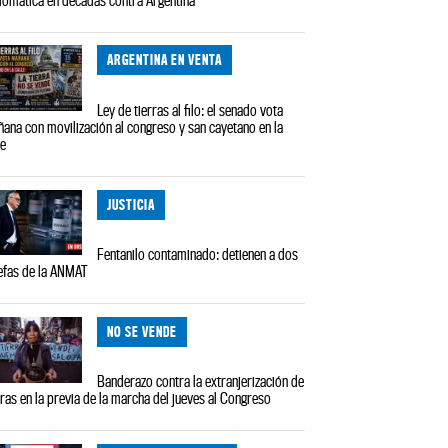
ARGENTINA EN VENTA
Ley de tierras al filo: el senado vota
ana con movilización al congreso y san cayetano en la
le
JUSTICIA
Fentanilo contaminado: detienen a dos
efas de la ANMAT
NO SE VENDE
Banderazo contra la extranjerización de
rras en la previa de la marcha del jueves al Congreso