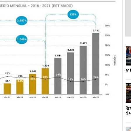
en 
Bra
dis