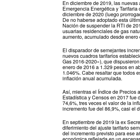
En diciembre de 2019, las nuevas a
Emergencia Energética y Tarifaria q
diciembre de 2020 (luego prorroga
De no haberse adoptado esta última
Nación de suspender la RTI de 201
usuarias residenciales de gas natu
aumento, acumulado desde enero de
El disparador de semejantes incre
nuevos cuadros tarifarios estableci
Gas 2016-2020»), que dispusieron
enero de 2016 a 1.329 pesos en ab
1.046%. Cabe resaltar que todos e
inflación anual acumulada.
Así, mientras el Índice de Precios 
Estadística y Censos en 2017 fue de
74,6%, tres veces el valor de la in
incremento fue del 86,9%, casi el d
En septiembre de 2019 la ex Secre
diferimiento del ajuste tarifario se
del incremento previsto para ese a
económica reflejada en un escenari