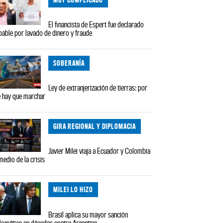
El financista de Espert fue declarado
pable por lavado de dinero y fraude
SOBERANÍA
Ley de extranjerización de tierras: por
 hay que marchar
GIRA REGIONAL Y DIPLOMACIA
Javier Milei viaja a Ecuador y Colombia
medio de la crisis
MILEI LO HIZO
Brasil aplica su mayor sanción
lomática en décadas contra Argentina