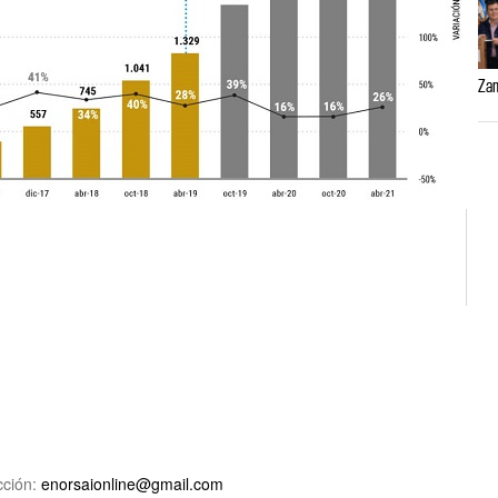
Zam
ción:
enorsaionline@gmail.com