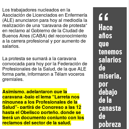
Los trabajadores nucleados en la
Asociación de Licenciados en Enfermería
(ALE) anunciaron para hoy al mediodía la
realización de una “caravana de protesta”
Hace
en reclamo al Gobierno de la Ciudad de
años
Buenos Aires (CABA) del reconocimiento
a la carrera profesional y por aumento de
que
salarios.
tenemos
salarios
La protesta se sumará a la caravana
convocada para hoy por la Federación de
de
Profesionales de la Salud, de la que ALE
forma parte, informaron a Télam voceros
miseria,
gremiales.
por
debajo
Asimismo, adelantaron que la
caravana -bajo el lema “Larreta nos
de la
ningunea a los Profesionales de la
canasta
Salud”- partirá de Congreso a las 12
hasta el Obelisco porteño, donde se
de
leerá un documento conjunto con los
reclamos del sector de la salud.
pobreza