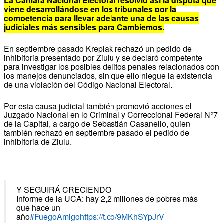
La Cámara Nacional Electoral resolvió así la disputa que
viene desarrollándose en los tribunales por la
competencia para llevar adelante una de las causas
judiciales más sensibles para Cambiemos.
En septiembre pasado Kreplak rechazó un pedido de
inhibitoria presentado por Ziulu y se declaró competente
para investigar los posibles delitos penales relacionados con
los manejos denunciados, sin que ello niegue la existencia
de una violación del Código Nacional Electoral.
Por esta causa judicial también promovió acciones el
Juzgado Nacional en lo Criminal y Correccional Federal N°7
de la Capital, a cargo de Sebastián Casanello, quien
también rechazó en septiembre pasado el pedido de
inhibitoria de Ziulu.
Y SEGUIRÁ CRECIENDO
Informe de la UCA: hay 2,2 millones de pobres más
que hace un
año
#FuegoAmigo
https://t.co/9MKhSYpJrV