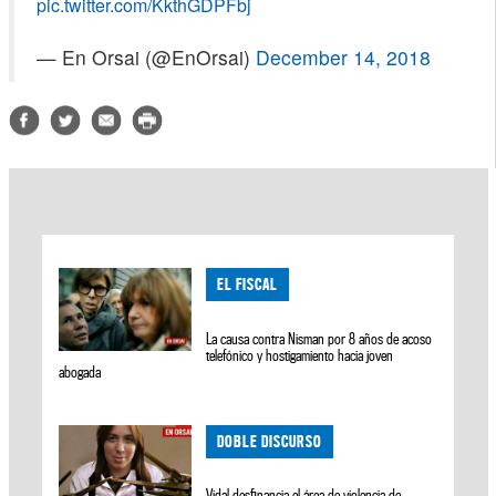
pic.twitter.com/KkthGDPFbj
— En Orsai (@EnOrsai)
December 14, 2018
EL FISCAL
La causa contra Nisman por 8 años de acoso
telefónico y hostigamiento hacia joven
abogada
DOBLE DISCURSO
Vidal desfinancia el área de violencia de