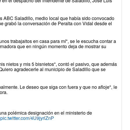
n el despacho del intendente de Saladillo, José Luis
ras ABC Saladillo, medio local que había sido convocado
e grabó la conversación de Peralta con Vidal desde el
unos trabajaitos en casa para mí", se le escucha contar a
ernadora que en ningún momento deja de mostrar su
 mis nietos y mis 5 bisnietos", contó el pasivo, que además
Quiero agradecerle al municipio de Saladillo que se
palmente. Le deseo que siga con fuera y que no afloje", le
ora.
, una polémica designación en el ministerio de
pic.twitter.com/4U9jyrlZnP