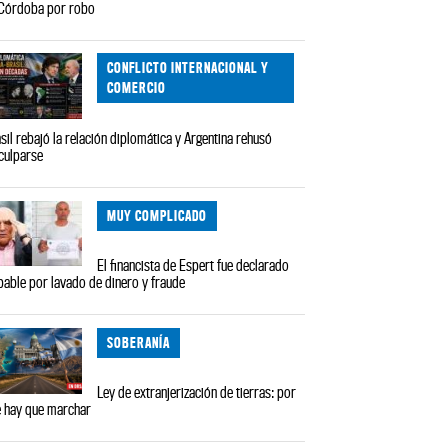
Córdoba por robo
CONFLICTO INTERNACIONAL Y
COMERCIO
sil rebajó la relación diplomática y Argentina rehusó
culparse
MUY COMPLICADO
El financista de Espert fue declarado
pable por lavado de dinero y fraude
SOBERANÍA
Ley de extranjerización de tierras: por
 hay que marchar