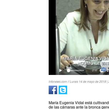
infonews.com // Lunes 14 de mayo de 2018 | 
María Eugenia Vidal está cultivand
de las cámaras ante la bronca gen