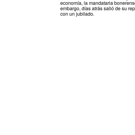
economía, la mandataria bonerense e
embargo, días atrás salió de su re
con un jubilado.