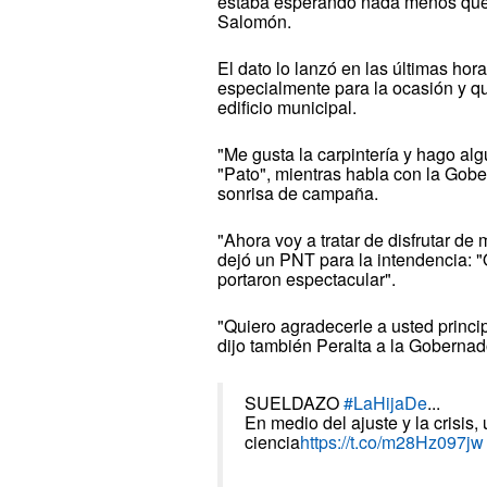
estaba esperando nada menos que e
Salomón.
El dato lo lanzó en las últimas ho
especialmente para la ocasión y qu
edificio municipal.
"Me gusta la carpintería y hago alg
"Pato", mientras habla con la Gob
sonrisa de campaña.
"Ahora voy a tratar de disfrutar de
dejó un PNT para la intendencia: "
portaron espectacular".
"Quiero agradecerle a usted princi
dijo también Peralta a la Gobernad
SUELDAZO
#LaHijaDe
...
En medio del ajuste y la crisis
ciencia
https://t.co/m28Hz097jw