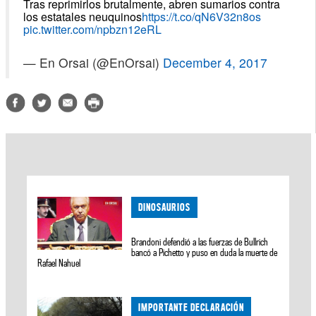
Tras reprimirlos brutalmente, abren sumarios contra
los estatales neuquinos
https://t.co/qN6V32n8os
pic.twitter.com/npbzn12eRL
— En Orsai (@EnOrsai)
December 4, 2017
DINOSAURIOS
Brandoni defendió a las fuerzas de Bullrich
bancó a Pichetto y puso en duda la muerte de
Rafael Nahuel
IMPORTANTE DECLARACIÓN