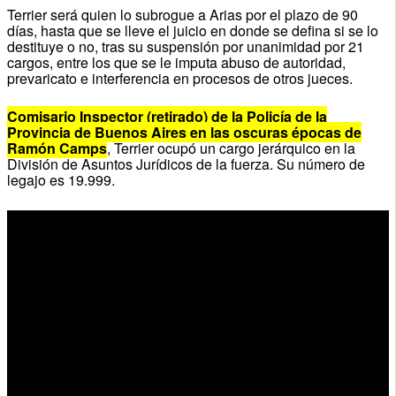
Terrier será quien lo subrogue a Arias por el plazo de 90
días, hasta que se lleve el juicio en donde se defina si se lo
destituye o no, tras su suspensión por unanimidad por 21
cargos, entre los que se le imputa abuso de autoridad,
prevaricato e interferencia en procesos de otros jueces.
Comisario Inspector (retirado) de la Policía de la
Provincia de Buenos Aires en las oscuras épocas de
Ramón Camps
, Terrier ocupó un cargo jerárquico en la
División de Asuntos Jurídicos de la fuerza. Su número de
legajo es 19.999.