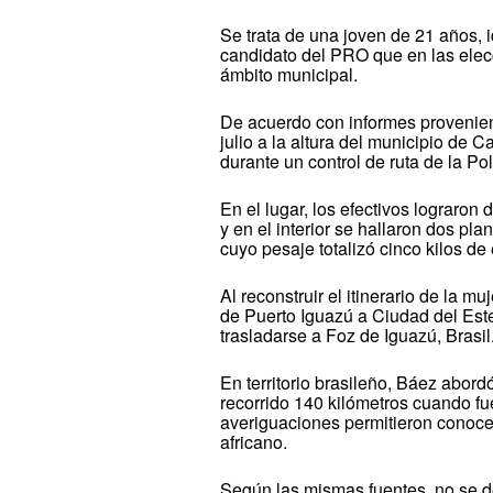
Se trata de una joven de 21 años,
candidato del PRO que en las elec
ámbito municipal.
De acuerdo con informes provenien
julio a la altura del municipio de 
durante un control de ruta de la Po
En el lugar, los efectivos lograron
y en el interior se hallaron dos pl
cuyo pesaje totalizó cinco kilos de
Al reconstruir el itinerario de la m
de Puerto Iguazú a Ciudad del Est
trasladarse a Foz de Iguazú, Brasil
En territorio brasileño, Báez abor
recorrido 140 kilómetros cuando f
averiguaciones permitieron conocer 
africano.
Según las mismas fuentes, no se des