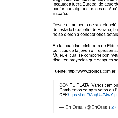
incautada fuera Europa, de acuerdo
conforman algunos países de Améric
España.
Desde el momento de su detención
del estado brasileño de Paraná, baj
no se dieron a conocer otros detall
En la localidad misionera de Eldor
políticas de la joven en represent
Mujer, el cual se compone por invi
discuten proyectos que después so
Fuente: http://www.cronica.com.ar
CON TU PLATA (Varios camion
Cambiemos compra votos en Bu
CFK
https://t.co/32aqU47JwY
p
— En Orsai (@EnOrsai)
27 