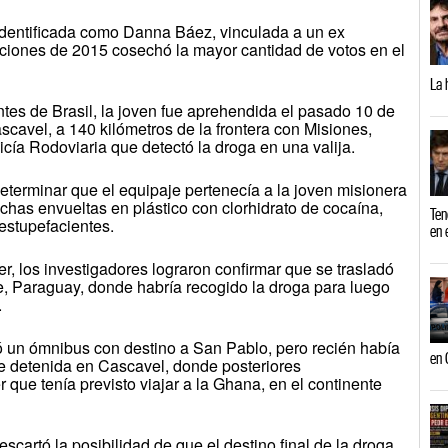
 identificada como Danna Báez, vinculada a un ex
ciones de 2015 cosechó la mayor cantidad de votos en el
La 
tes de Brasil, la joven fue aprehendida el pasado 10 de
Cascavel, a 140 kilómetros de la frontera con Misiones,
licía Rodoviaria que detectó la droga en una valija.
 determinar que el equipaje pertenecía a la joven misionera
anchas envueltas en plástico con clorhidrato de cocaína,
Ten
 estupefacientes.
en 
ujer, los investigadores lograron confirmar que se trasladó
e, Paraguay, donde habría recogido la droga para luego
.
dó un ómnibus con destino a San Pablo, pero recién había
en 
ue detenida en Cascavel, donde posteriores
que tenía previsto viajar a la Ghana, en el continente
cartó la posibilidad de que el destino final de la droga