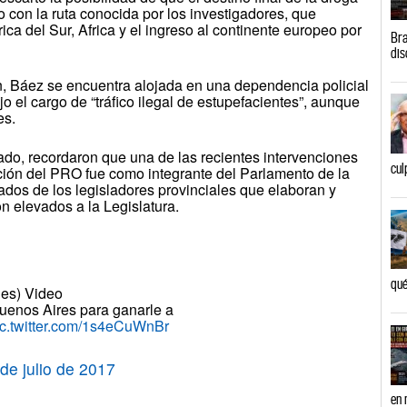
 con la ruta conocida por los investigadores, que
a del Sur, Africa y el ingreso al continente europeo por
Bra
dis
, Báez se encuentra alojada en una dependencia policial
o el cargo de “tráfico ilegal de estupefacientes”, aunque
es.
ado, recordaron que una de las recientes intervenciones
cul
ación del PRO fue como integrante del Parlamento de la
tados de los legisladores provinciales que elaboran y
n elevados a la Legislatura.
qué
es) Video
enos Aires para ganarle a
ic.twitter.com/1s4eCuWnBr
de julio de 2017
en 