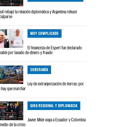
sil rebajó la relación diplomática y Argentina rehusó
culparse
MUY COMPLICADO
El financista de Espert fue declarado
pable por lavado de dinero y fraude
SOBERANÍA
Ley de extranjerización de tierras: por
 hay que marchar
GIRA REGIONAL Y DIPLOMACIA
Javier Milei viaja a Ecuador y Colombia
medio de la crisis