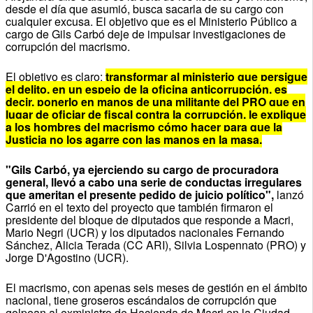
desde el día que asumió, busca sacarla de su cargo con
cualquier excusa. El objetivo que es el Ministerio Público a
cargo de Gils Carbó deje de impulsar investigaciones de
corrupción del macrismo.
El objetivo es claro:
t
ransformar al ministerio que persigue
el delito, en un espejo de la oficina anticorrupción, es
decir, ponerlo en manos de una militante del PRO que en
lugar de oficiar de fiscal contra la corrupción, le explique
a los hombres del macrismo cómo hacer para que la
Justicia no los agarre con las manos en la masa.
"Gils Carbó, ya ejerciendo su cargo de procuradora
general, llevó a cabo una serie de conductas irregulares
que ameritan el presente pedido de juicio político",
lanzó
Carrió en el texto del proyecto que también firmaron el
presidente del bloque de diputados que responde a Macri,
Mario Negri (UCR) y los diputados nacionales Fernando
Sánchez, Alicia Terada (CC ARI), Silvia Lospennato (PRO) y
Jorge D'Agostino (UCR).
El macrismo, con apenas seis meses de gestión en el ámbito
nacional, tiene groseros escándalos de corrupción que
golpean al exministro de Hacienda de Macri en la Ciudad,