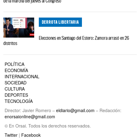
de la marcha del jueves al Congreso
DERROTA LIBERTARIA
Elecciones en Santiago del Estero: Zamora arrasó en 26
distritos
POLÍTICA
ECONOMÍA
INTERNACIONAL
SOCIEDAD
CULTURA
DEPORTES
TECNOLOGÍA
Director: Javier Romero –
eldiario@gmail.com
– Redacción:
enorsaionline@gmail.com
© En Orsai. Todos los derechos reservados.
Twitter
|
Facebook