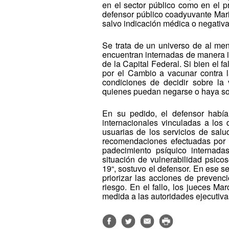
en el sector público como en el p
defensor público coadyuvante Mari
salvo indicación médica o negativa
Se trata de un universo de al men
encuentran internadas de manera in
de la Capital Federal. Si bien el f
por el Cambio a vacunar contra 
condiciones de decidir sobre l
quienes puedan negarse o haya sob
En su pedido, el defensor había
internacionales vinculadas a los
usuarias de los servicios de sal
recomendaciones efectuadas por 
padecimiento psíquico internad
situación de vulnerabilidad psico
19“, sostuvo el defensor. En ese s
priorizar las acciones de prevenci
riesgo. En el fallo, los jueces M
medida a las autoridades ejecutiv