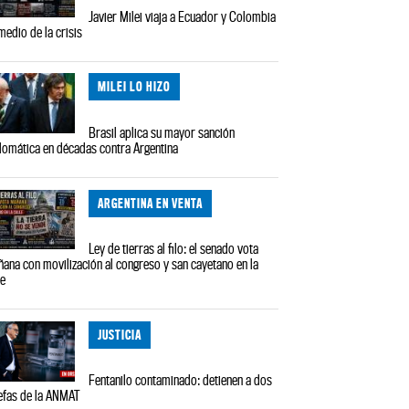
Javier Milei viaja a Ecuador y Colombia
medio de la crisis
MILEI LO HIZO
Brasil aplica su mayor sanción
lomática en décadas contra Argentina
ARGENTINA EN VENTA
Ley de tierras al filo: el senado vota
ana con movilización al congreso y san cayetano en la
le
JUSTICIA
Fentanilo contaminado: detienen a dos
efas de la ANMAT