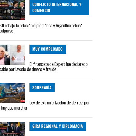
CONFLICTO INTERNACIONAL Y
COMERCIO
sil rebajó la relación diplomática y Argentina rehusó
culparse
MUY COMPLICADO
El financista de Espert fue declarado
pable por lavado de dinero y fraude
SOBERANÍA
Ley de extranjerización de tierras: por
 hay que marchar
GIRA REGIONAL Y DIPLOMACIA