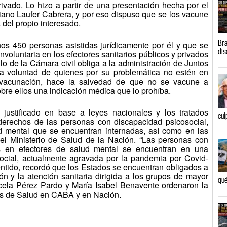
rivado. Lo hizo a partir de una presentación hecha por el
ano Laufer Cabrera, y por eso dispuso que se los vacune
 del propio interesado.
Bra
os 450 personas asistidas jurídicamente por él y que se
dis
voluntaria en los efectores sanitarios públicos y privados
allo de la Cámara civil obliga a la administración de Juntos
la voluntad de quienes por su problemática no estén en
a vacunación, hace la salvedad de que no se vacune a
re ellos una indicación médica que lo prohíba.
 justificado en base a leyes nacionales y los tratados
cul
 derechos de las personas con discapacidad psicosocial,
ud mental que se encuentran internadas, así como en las
el Ministerio de Salud de la Nación. “Las personas con
as en efectores de salud mental se encuentran en una
social, actualmente agravada por la pandemia por Covid-
entido, recordó que los Estados se encuentran obligados a
ón y la atención sanitaria dirigida a los grupos de mayor
qué
arcela Pérez Pardo y María Isabel Benavente ordenaron la
as de Salud en CABA y en Nación.