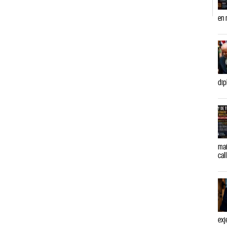
en 
dip
mañ
cal
exj