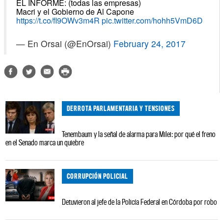
EL INFORME: (todas las empresas)
Macri y el Gobierno de Al Capone
https://t.co/fI9OWv3m4R
pic.twitter.com/hohh5VmD6D
— En Orsai (@EnOrsai)
February 24, 2017
DERROTA PARLAMENTARIA Y TENSIONES
Tenembaum y la señal de alarma para Milei: por qué el freno
en el Senado marca un quiebre
CORRUPCIÓN POLICIAL
Detuvieron al jefe de la Policía Federal en Córdoba por robo