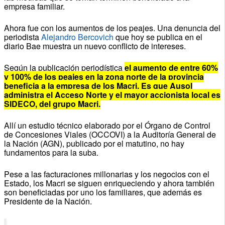
empresa familiar.
Ahora fue con los aumentos de los peajes. Una denuncia del
periodista
Alejandro Bercovich
que hoy se publica en el
diario Bae muestra un nuevo conflicto de intereses.
Según la publicación periodística
el aumento de entre 60%
y 100% de los peajes en la zona norte de la provincia
beneficia a la empresa de los Macri. Es que Ausol
administra el Acceso Norte y el mayor accionista local es
SIDECO, del grupo Macri.
Allí un estudio técnico elaborado por el Órgano de Control
de Concesiones Viales (OCCOVI) a la Auditoría General de
la Nación (AGN), publicado por el matutino, no hay
fundamentos para la suba.
Pese a las facturaciones millonarias y los negocios con el
Estado, los Macri se siguen enriqueciendo y ahora también
son beneficiadas por uno los familiares, que además es
Presidente de la Nación.