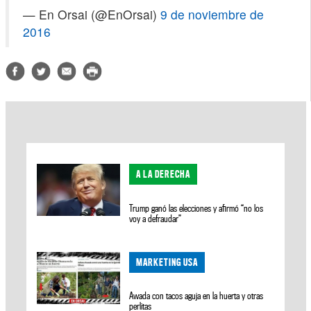
— En Orsai (@EnOrsai)
9 de noviembre de
2016
A LA DERECHA
Trump ganó las elecciones y afirmó “no los
voy a defraudar”
MARKETING USA
Awada con tacos aguja en la huerta y otras
perlitas