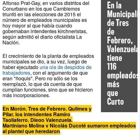
Alfonso Prat-Gay, en varios distritos del
En la
Conurbano en los que Cambiemos
Municipal
triunfó en las elecciones de 2015 el
número de empleados municipales es
de Tres
hoy mayor al que había cuando
de
gobernaban intendentes kirchneristas,
según admitió el diario oficialista La
Febrero,
Nación.
Valenzuela
El crecimiento de la planta de empleados
tiene
municipales se dio, a su vez, luego de
116
haber ejecutado
una ola de despidos de
trabajadores
, con el argumento de que
empleados
eran "ñoquis". Pero no sólo se los
más
reemplazó, lo que da cuenta de que
cumplían funciones, sino que se hicieron
que
más incorporaciones.
Curto
En Morón, Tres de Febrero, Quilmes y
Pilar, los intendentes Ramiro
Tagliaferro, Diego Valenzuela,
Martiniano Molina y Nicolás Ducoté sumaron empleados
al plantel que heredaron
.