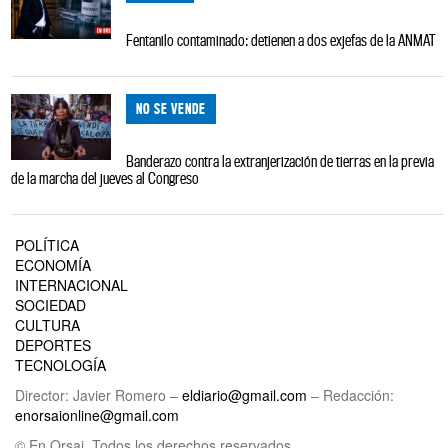
Fentanilo contaminado: detienen a dos exjefas de la ANMAT
NO SE VENDE
Banderazo contra la extranjerización de tierras en la previa
de la marcha del jueves al Congreso
POLÍTICA
ECONOMÍA
INTERNACIONAL
SOCIEDAD
CULTURA
DEPORTES
TECNOLOGÍA
Director: Javier Romero –
eldiario@gmail.com
– Redacción:
enorsaionline@gmail.com
© En Orsai. Todos los derechos reservados.