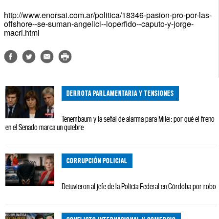
http://www.enorsai.com.ar/politica/18346-pasion-pro-por-las-
offshore--se-suman-angelici--loperfido--caputo-y-jorge-
macri.html
DERROTA PARLAMENTARIA Y TENSIONES
Tenembaum y la señal de alarma para Milei: por qué el freno
en el Senado marca un quiebre
CORRUPCIÓN POLICIAL
Detuvieron al jefe de la Policía Federal en Córdoba por robo