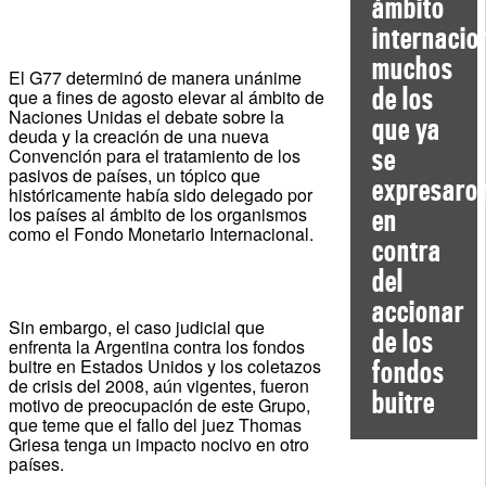
ámbito
internacio
muchos
El G77 determinó de manera unánime
de los
que a fines de agosto elevar al ámbito de
Naciones Unidas el debate sobre la
que ya
deuda y la creación de una nueva
se
Convención para el tratamiento de los
pasivos de países, un tópico que
expresaro
históricamente había sido delegado por
los países al ámbito de los organismos
en
como el Fondo Monetario Internacional.
contra
del
accionar
Sin embargo, el caso judicial que
de los
enfrenta la Argentina contra los fondos
buitre en Estados Unidos y los coletazos
fondos
de crisis del 2008, aún vigentes, fueron
buitre
motivo de preocupación de este Grupo,
que teme que el fallo del juez Thomas
Griesa tenga un impacto nocivo en otro
países.