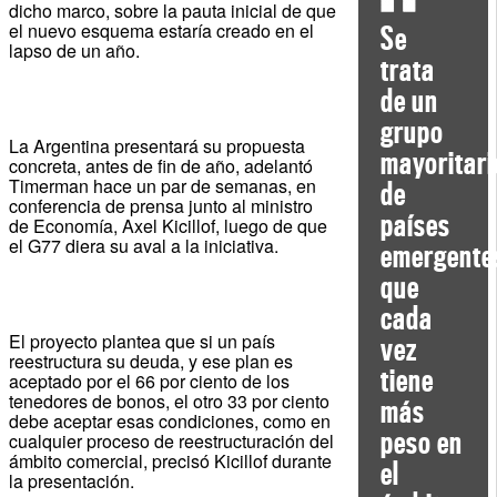
dicho marco, sobre la pauta inicial de que
el nuevo esquema estaría creado en el
Se
lapso de un año.
trata
de un
grupo
La Argentina presentará su propuesta
mayoritari
concreta, antes de fin de año, adelantó
Timerman hace un par de semanas, en
de
conferencia de prensa junto al ministro
países
de Economía, Axel Kicillof, luego de que
el G77 diera su aval a la iniciativa.
emergente
que
cada
El proyecto plantea que si un país
vez
reestructura su deuda, y ese plan es
tiene
aceptado por el 66 por ciento de los
tenedores de bonos, el otro 33 por ciento
más
debe aceptar esas condiciones, como en
peso en
cualquier proceso de reestructuración del
ámbito comercial, precisó Kicillof durante
el
la presentación.